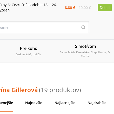
Pray 6: Cezročné obdobie 18. - 26.
8,80 €
10,00 €
Detail
týždeň
S motívom
Pre koho
Panna Mária Karmelská - Škapuliarska, Sv.
Deti, mládež, rodičia
Charbel
ína Gillerová
(
19
produktov
)
enejšie
Najnovšie
Najlacnejšie
Najdrahšie