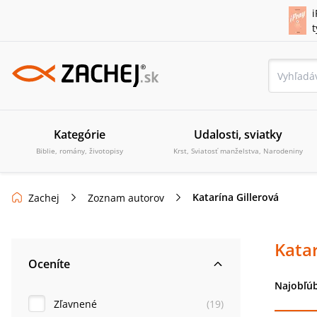
i
Kategórie
Udalosti, sviatky
Biblie, romány, životopisy
Krst, Sviatosť manželstva, Narodeniny
Katarína Gillerová
Zachej
Zoznam autorov
Katar
Oceníte
Najobľúb
Zľavnené
(
19
)