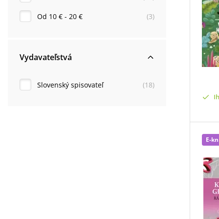
Od 10 € - 20 €
(
3
)
Vydavateľstvá
Slovenský spisovateľ
(
18
)
I
E-kn