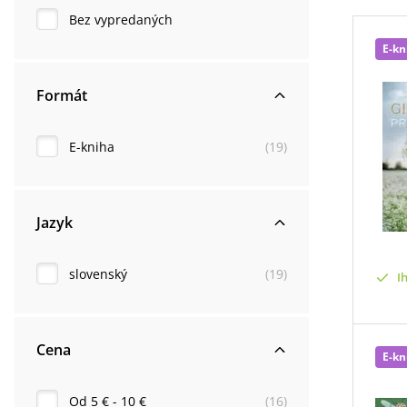
Bez vypredaných
E-kn
Formát
E-kniha
(
19
)
Jazyk
slovenský
(
19
)
I
Cena
E-kn
Od 5 € - 10 €
(
16
)