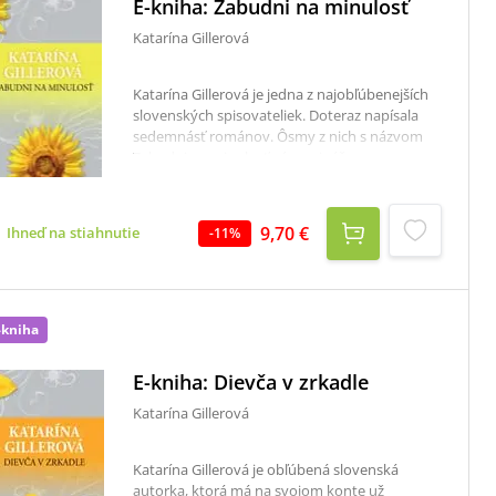
E-kniha: Zabudni na minulosť
Katarína Gillerová
Katarína Gillerová je jedna z najobľúbenejších
slovenských spisovateliek. Doteraz napísala
sedemnásť románov. Ôsmy z nich s názvom
Zabudni na minulosť vám prinášame v novom
vydaní.Vo svojom ôsmom románe nám
Katarína Gillerová ponúka pútavý príbeh
dvadsaťsedemročnej Saše a jej mamy, ktoré sa
9,70 €
Ihneď na stiahnutie
-
11
%
každá po svojom vyrovnávajú s tragédiou, čo
postihla ich rodinu. A hoci sa zdá, že vedia
všetko o tej nešťastnej udalosti v Tatrách, pri
ktorej zahynuli Sašin otec a sestra, po troch
rokoch je odrazu všetko inak...
-kniha
E-kniha: Dievča v zrkadle
Katarína Gillerová
Katarína Gillerová je obľúbená slovenská
autorka, ktorá má na svojom konte už