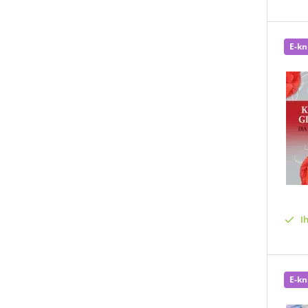
E-kn
I
E-kn