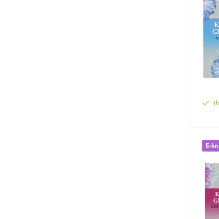
I
E-kn