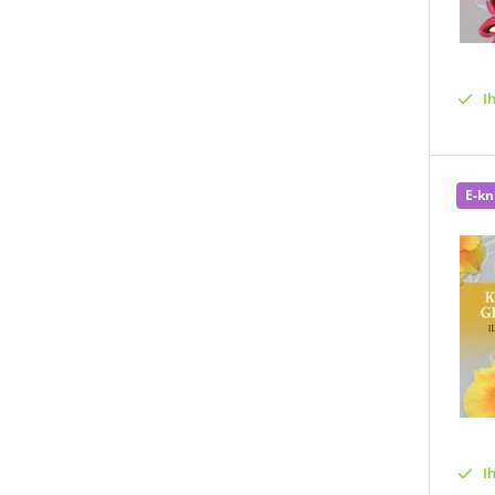
I
E-kn
I