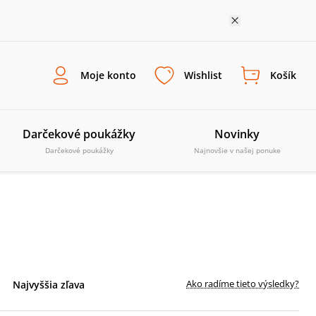
Moje konto
Wishlist
Košík
Darčekové poukážky
Novinky
Darčekové poukážky
Najnovšie v našej ponuke
Ako radíme tieto výsledky?
Najvyššia zľava