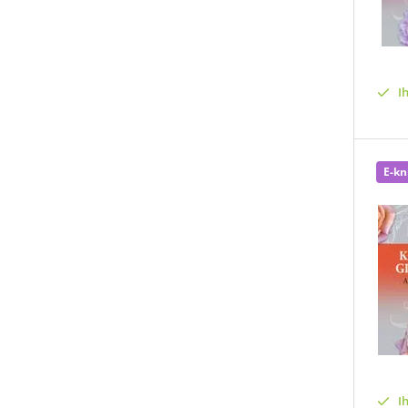
I
E-kn
I