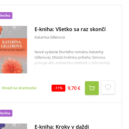
-kniha
E-kniha: Všetko sa raz skončí
Katarína Gillerová
Nové vydanie štvrtého románu Kataríny
Gillerovej. Mladá hrdinka príbehu Simona
pracuje ako asistentka riaditeľa v súkromnej
firme a úporne sa usiluje utajiť pred ostatnými
kolegami svoj ľúbostný vzťah so šéfom.
Uprostred tvrdej reality sa často utieka k
spomienkam na nedávnu minulosť - na
9,70 €
Ihneď na stiahnutie
-
11
%
dospievanie v harmonickej rodine, nesmelé
dvorenie kamaráta, bezstarostné roky na
strednej škole. Ako zvládne úskalia a prekážky,
ktoré pred ňu stavia zložitá situácia? Podarí sa
jej napokon nájsť to, po čom túži, a čo je
-kniha
najdôležitejšie, získa späť rodinu, o ktorú
takmer prišla?
E-kniha: Kroky v daždi