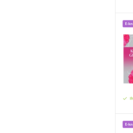
E-kn
I
E-kn