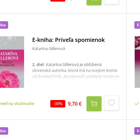
keď sa už konečne spamätala zo zrušenia
vlastnej svadby a smrti blízkeho človeka. Viki
sa stará o malého synovca a jej citový život je
momentálne na bode mrazu, stretáva však
muža, ktorého pozná z minulosti...
iha
E
E-kniha: Priveľa spomienok
Katarína Gillerová
2. diel
.
Katarína Gillerová je obľúbená
slovenská autorka, ktorá má na svojom konte
už dvadsať kníh. Jej najnovší, jubilejný román je
pokračovaním predchádzajúcej knihy Priveľa
tajomstiev a opäť ponúka pútavý dej s
prekvapujúcimi zvratmi a témy, ktoré chytia za
srdce každú ženu.Do života
9,70 €
hneď na stiahnutie
-
30
%
dvadsaťosemročnej Romany vstúpila láska.
Kamil, muž jej života, si s ňou túži založiť
rodinu a požiada ju o ruku. Rozbehnú sa
prípravy na svadbu, no na ich vzťahu leží tieň v
podobe Kamilovej bývalej priateľky. Ani
iha
E
Romanina rodina to nemá ľahké: hoci sa všetci