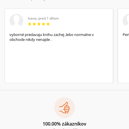
Ivana
,
pred 1 dňom
vyborné predavaju knihu zachej ,lebo normalne v
Per
obchode nikdy nenajde .
100.00% zákazníkov