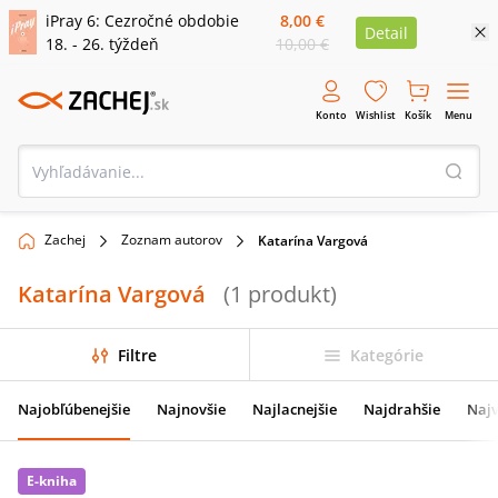
iPray 6: Cezročné obdobie
8,00 €
Detail
18. - 26. týždeň
10,00 €
Konto
Wishlist
Košík
Menu
Zachej
Zoznam autorov
Katarína Vargová
Katarína Vargová
(
1
produkt
)
Filtre
Kategórie
Najobľúbenejšie
Najnovšie
Najlacnejšie
Najdrahšie
Najv
E-kniha