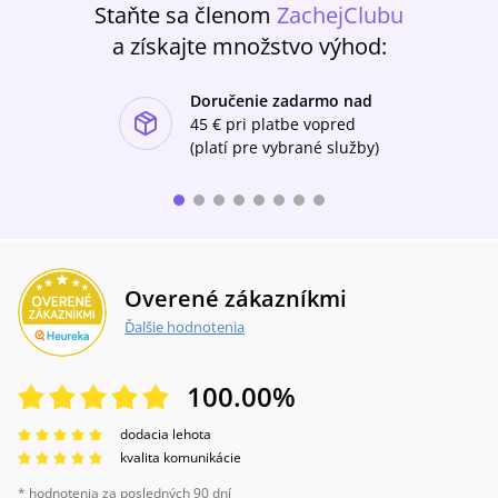
Staňte sa členom
ZachejClubu
a získajte množstvo výhod:
Doručenie zadarmo nad
ishlist-u
45 €
pri platbe vopred
(platí pre vybrané služby)
Overené zákazníkmi
Ďalšie hodnotenia
100.00
%
dodacia lehota
kvalita komunikácie
* hodnotenia za posledných 90 dní