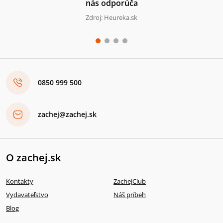
nás odporúča
Zdroj: Heureka.sk
0850 999 500
zachej@zachej.sk
O zachej.sk
Kontakty
ZachejClub
Vydavateľstvo
Náš príbeh
Blog