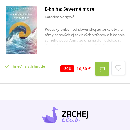
E-kniha: Severné more
Katarína Vargová
Poetický príbeh od slovenskej autorky otvára
témy zdravých aj toxických vzťahov a hľadania
samého seba. Anna zo dňa na deň odchádza
do Británie, zamestná sa ako čašníčka a
nasťahuje sa k mlčanlivému rybárovi
Sketchovi. Pomalé dni naruší nová
spolubývajúca, excentrická fotografka Sabrina.
Ihneď na stiahnutie
Novovzniknutý vzťahový trojuholník ponúkne
10,50 €
-
30
%
Anne nový pohľad na jej predchádzajúcu
známosť. Nečakaný návrat na Slovensko ju
prinúti čeliť veciam, pred ktorými utekala.
Poetický príbeh mladej ženy otvára témy
zdravých aj toxických vzťahov, hľadania a
nachádzania samého seba. Nad tým všetkým
hučí Severné more. Nehostinné, nepriateľské a
rozbúrené, no zároveň magické a priťahujúce.