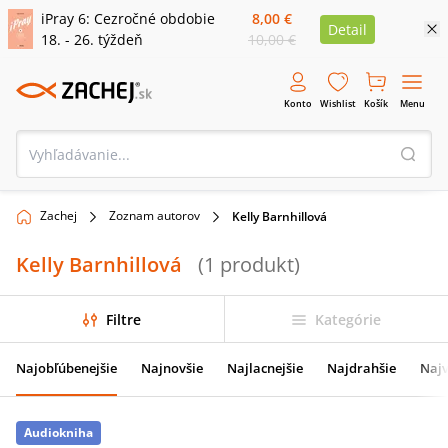
iPray 6: Cezročné obdobie
8,00 €
Detail
18. - 26. týždeň
10,00 €
Konto
Wishlist
Košík
Menu
Zachej
Zoznam autorov
Kelly Barnhillová
Kelly Barnhillová
(
1
produkt
)
Filtre
Kategórie
Najobľúbenejšie
Najnovšie
Najlacnejšie
Najdrahšie
Najv
Audiokniha