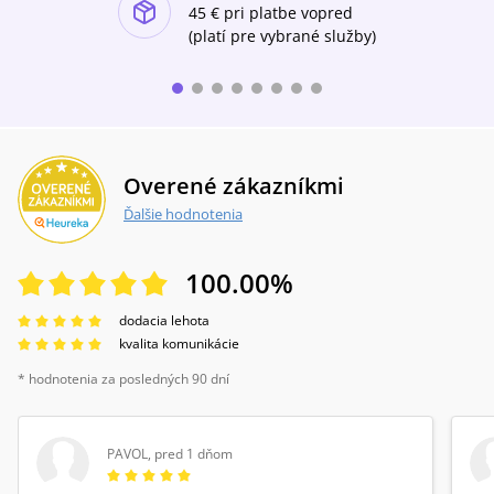
ishlist-u
45 €
pri platbe vopred
(platí pre vybrané služby)
Overené zákazníkmi
Ďalšie hodnotenia
100.00
%
dodacia lehota
kvalita komunikácie
* hodnotenia za posledných 90 dní
PAVOL
,
pred 1 dňom