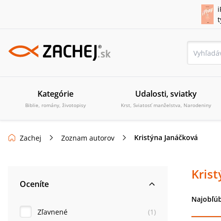
i
Kategórie
Udalosti, sviatky
Biblie, romány, životopisy
Krst, Sviatosť manželstva, Narodeniny
Kristýna Janáčková
Zachej
Zoznam autorov
Kris
Oceníte
Najobľúb
Zľavnené
(
1
)