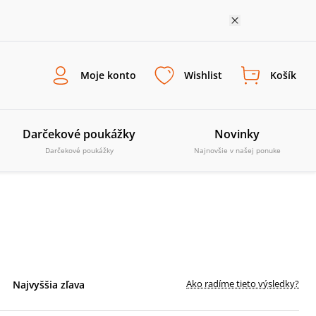
Moje konto
Wishlist
Košík
Darčekové poukážky
Novinky
Darčekové poukážky
Najnovšie v našej ponuke
Ako radíme tieto výsledky?
Najvyššia zľava