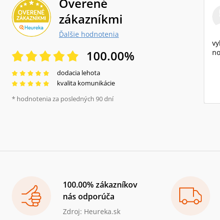
Overené
zákazníkmi
Ďalšie hodnotenia
vy
100.00
%
no
dodacia lehota
kvalita komunikácie
* hodnotenia za posledných 90 dní
100.00% zákazníkov
nás odporúča
Zdroj: Heureka.sk