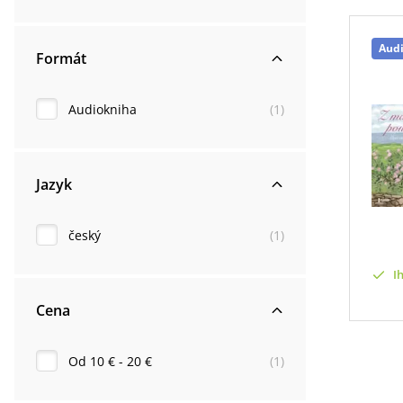
Aud
Formát
Audiokniha
(
1
)
Jazyk
český
(
1
)
I
Cena
Od 10 € - 20 €
(
1
)