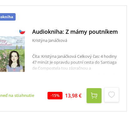
iokniha
Audiokniha: Z mámy poutníkem
Kristýna Janáčková
Číta: Kristýna Janáčková Celkový čas: 4 hodiny
47 minút Je opravdu poutní cesta do Santiaga
de Compostela tou zázračnou a
nezapomenutelnou, jak se o ní tvrdí? Skutečně
se na ní dějí zázraky, jak všichni říkají? Je vůbec
možné, že vás může změnit? A vskutku díky ní
začnete věřit na anděly?Audiokniha je velmi
13,98 €
hneď na stiahnutie
-
15
%
intimním příběhem o ženě, která se rozhodla
zanechat doma své tříleté dítě a svého muže,
aby se vydala na poutní cestu s cílem najít
opět samu sebe a uzdravit vše, co jí tížilo a
komplikovalo být dobrou matkou a ženou.
Kniha je nejen o poznání a uvědomění si, o
potkávání andělů v podobě lidí, o zázracích,
které se dějí, o poselství, která pomáhají, o