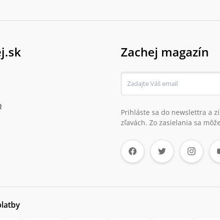
j.sk
Zachej magazín
o
Prihláste sa do newslettra a 
zľavách. Zo zasielania sa môže
platby