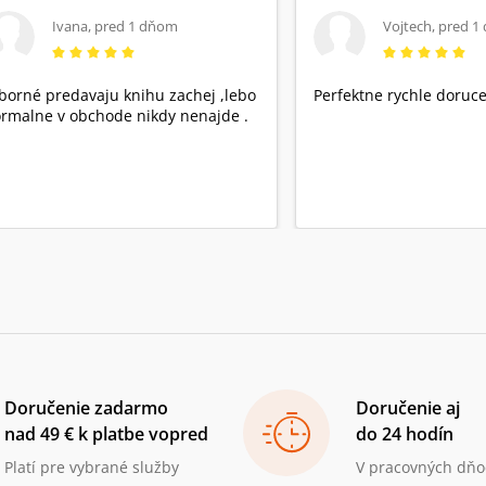
Ivana
,
pred 1 dňom
Vojtech
,
pred 1
borné predavaju knihu zachej ,lebo
Perfektne rychle doruce
rmalne v obchode nikdy nenajde .
Doručenie zadarmo
Doručenie aj
nad 49 € k platbe vopred
do 24 hodín
Platí pre vybrané služby
V pracovných dňo