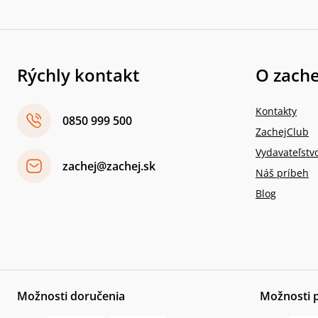
Rýchly kontakt
O zache
Kontakty
0850 999 500
ZachejClub
Vydavateľstv
zachej@zachej.sk
Náš príbeh
Blog
Možnosti doručenia
Možnosti 