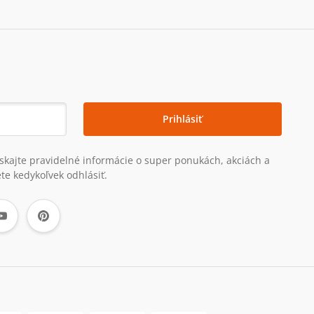
Prihlásiť
získajte pravidelné informácie o super ponukách, akciách a
te kedykoľvek odhlásiť.