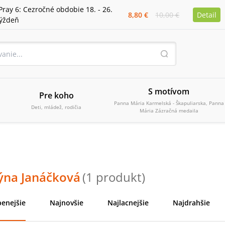
Pray 6: Cezročné obdobie 18. - 26.
8,80 €
10,00 €
Detail
týždeň
S motívom
Pre koho
Panna Mária Karmelská - Škapuliarska, Panna
Deti, mládež, rodičia
Mária Zázračná medaila
týna Janáčková
(
1
produkt
)
enejšie
Najnovšie
Najlacnejšie
Najdrahšie