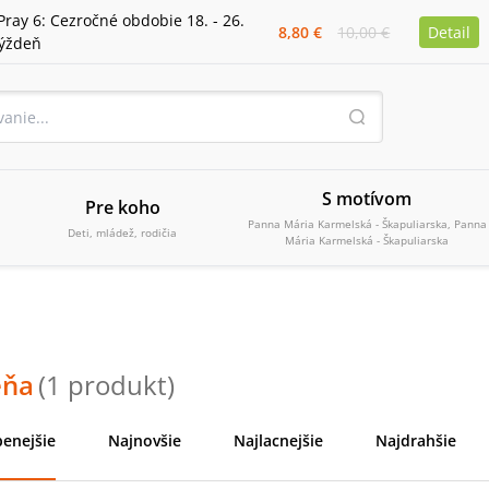
Pray 6: Cezročné obdobie 18. - 26.
8,80 €
10,00 €
Detail
týždeň
S motívom
Pre koho
Panna Mária Karmelská - Škapuliarska, Panna
Deti, mládež, rodičia
Mária Karmelská - Škapuliarska
eňa
(
1
produkt
)
enejšie
Najnovšie
Najlacnejšie
Najdrahšie