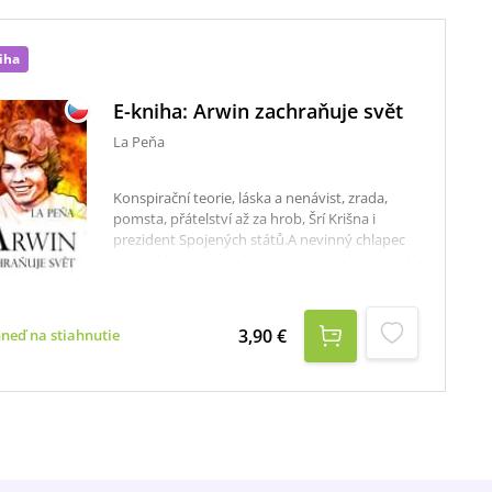
iha
E-kniha: Arwin zachraňuje svět
La Peňa
Konspirační teorie, láska a nenávist, zrada,
pomsta, přátelství až za hrob, Šrí Krišna i
prezident Spojených států.A nevinný chlapec
Arwin, který vyrůstal vysoko v horách. Neznalý
života dole v údolí se zdráhá uvěřit tomu,
nakolik může lidská zloba a chamtivost
sofistikovaně a v utajení ovládat jednotlivce i
3,90 €
hneď na stiahnutie
celé národy už po stovky let. POZOR – NIC
není tak, jak se zdá!… Konspirační román, který
otřese samými základy vaší reality.