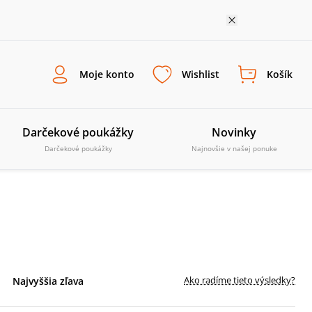
Moje konto
Wishlist
Košík
Darčekové poukážky
Novinky
Darčekové poukážky
Najnovšie v našej ponuke
Ako radíme tieto výsledky?
Najvyššia zľava