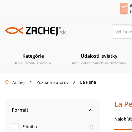
i
Kategórie
Udalosti, sviatky
Biblie, romány, životopisy
Krst, Sviatosť manželstva, Narodeniny
La Peňa
Zachej
Zoznam autorov
La P
Formát
Najobľúb
E-kniha
(
1
)