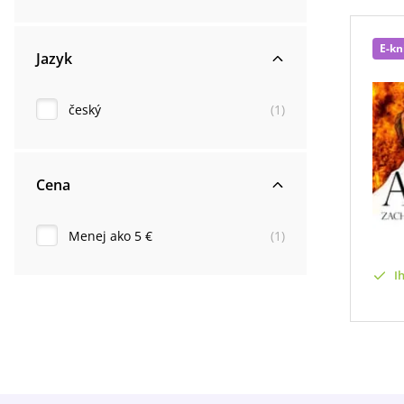
E-kn
Jazyk
český
(
1
)
Cena
Menej ako 5 €
(
1
)
I