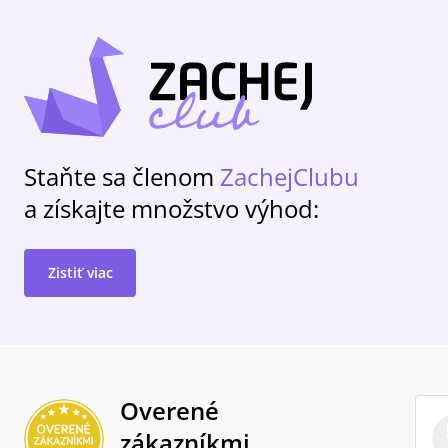
Staňte sa členom
ZachejClubu
a získajte množstvo výhod:
Zistiť viac
Overené
zákazníkmi