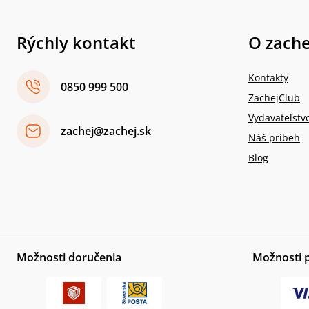
Rýchly kontakt
O zache
Kontakty
0850 999 500
ZachejClub
Vydavateľstv
zachej@zachej.sk
Náš príbeh
Blog
Možnosti doručenia
Možnosti 