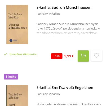
E-kniha: Súdruh Münchhausen
Ladislav Mňačko
Satirický román Súdruh Münchhausen vyšiel
roku 1972 zároveň po slovensky a nemecky v
západonemeckom exilovom vydavateľstve
Index. Mňačkov „orwellovsky"
nekompromisný, no neobyčajne svieži pohľad
na „normalizovaný" život v reálnom socializme
patrí dodnes medzi vrcholné diela česko-
Ihneď na stiahnutie
slovenskej prózy a je dôkazom, že jedno z
9,99 €
-
23
%
najtemnejších období našej histórie sa dá
demaskovať s humorným nadhľadom.
E-kniha
E-kniha: Smrť sa volá Engelchen
Ladislav Mňačko
Nové vydanie slávneho románu klasika česko-