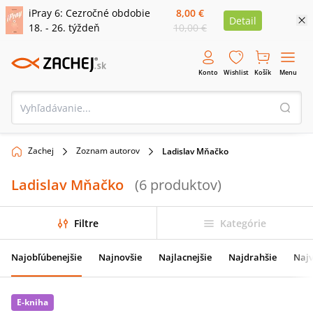
iPray 6: Cezročné obdobie
8,00 €
Detail
18. - 26. týždeň
10,00 €
Konto
Wishlist
Košík
Menu
Zachej
Zoznam autorov
Ladislav Mňačko
Ladislav Mňačko
(
6
produktov
)
Filtre
Kategórie
Najobľúbenejšie
Najnovšie
Najlacnejšie
Najdrahšie
Najv
E-kniha