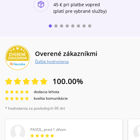
ishlist-u
knihy je nielen pripomenutím skvelého autora,
45 €
pri platbe vopred
dcéry nacistu vzniklo pozoruhodné prozaické
ale aj snahou o oživenie našej pamäte.
dielo, ktoré je dodnes bolestne aktuálne.
(platí pre vybrané služby)
Overené zákazníkmi
Ďalšie hodnotenia
100.00
%
dodacia lehota
kvalita komunikácie
* hodnotenia za posledných 90 dní
PAVOL
,
pred 1 dňom