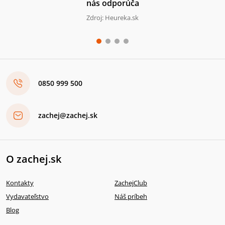
nás odporúča
Zdroj: Heureka.sk
0850 999 500
zachej@zachej.sk
O zachej.sk
Kontakty
ZachejClub
Vydavateľstvo
Náš príbeh
Blog