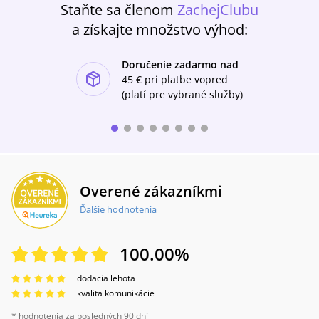
Staňte sa členom
ZachejClubu
a získajte množstvo výhod:
Doručenie zadarmo nad
ishlist-u
45 €
pri platbe vopred
(platí pre vybrané služby)
Overené zákazníkmi
Ďalšie hodnotenia
100.00
%
dodacia lehota
kvalita komunikácie
* hodnotenia za posledných 90 dní