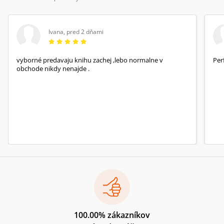
Ivana
,
pred 2 dňami
vyborné predavaju knihu zachej ,lebo normalne v
Per
obchode nikdy nenajde .
100.00% zákazníkov