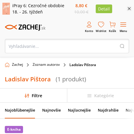
iPray 6: Cezročné obdobie
8,80 €
Detail
18. - 26. týždeň
10,00 €
Konto
Wishlist
Košík
Menu
Zachej
Zoznam autorov
Ladislav Pištora
Ladislav Pištora
(
1
produkt
)
Filtre
Kategórie
Najobľúbenejšie
Najnovšie
Najlacnejšie
Najdrahšie
Najv
E-kniha