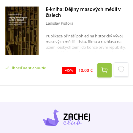
E-kniha: Dějiny masových médií v
číslech
Ladislav Pištora
Publikace přináší pohled na historický vývoj
masových médií - tisku, filmu a rozhlasu na
území českých zemí do konce první republiky.
Důraz je kladen na kvantitativní rozměr: jaký
byl počet vydávaných novin a časopisů, v
jakém nákladu vycházely, jak spolu soupeřily
Ihneď na stiahnutie
české a německé tiskoviny, jak hustá byla síť
10,00 €
-
45
%
biografů a kolik diváků navštěvovalo filmová
představení. Opomenut není ani vývoj
rozhlasu, který je doložen narůstajícím počtem
posluchačů v různých regionech.