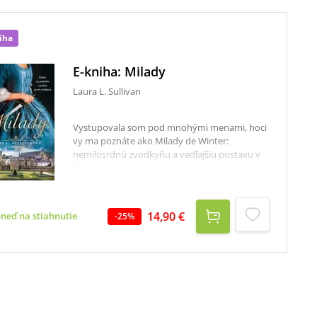
iha
E-kniha: Milady
Laura L. Sullivan
Vystupovala som pod mnohými menami, hoci
vy ma poznáte ako Milady de Winter:
nemilosrdnú zvodkyňu a vedľajšiu postavu v
legendárnom príbehu Troch mušketierov.
Všetci však vieme, že históriu písali muži a tí sa
často mýlia. Takže skôr než ma odsúdite,
dovoľte mi, aby som vám prezradila, ako sa z
14,90 €
hneď na stiahnutie
-
25
%
obyčajného dievčaťa z vidieka stala
najobávanejšia žena v celej Európe – terč
nenávisti, meno, ktoré sa šepká len so
strachom alebo s odporom. Nechcem, aby ste
ma mali radi. Potrebujem si očistiť meno.
Konečne nastal čas, aby som vyrozprávala svoj
príbeh. Pravda nie je príjemná, ale určite je
zaujímavá.