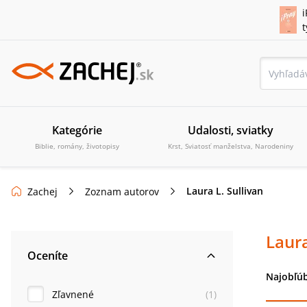
i
Kategórie
Udalosti, sviatky
Biblie, romány, životopisy
Krst, Sviatosť manželstva, Narodeniny
Laura L. Sullivan
Zachej
Zoznam autorov
Laura
Oceníte
Najobľúb
Zľavnené
(
1
)