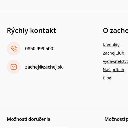
Rýchly kontakt
O zache
Kontakty
0850 999 500
ZachejClub
Vydavateľstv
zachej@zachej.sk
Náš príbeh
Blog
Možnosti doručenia
Možnosti 