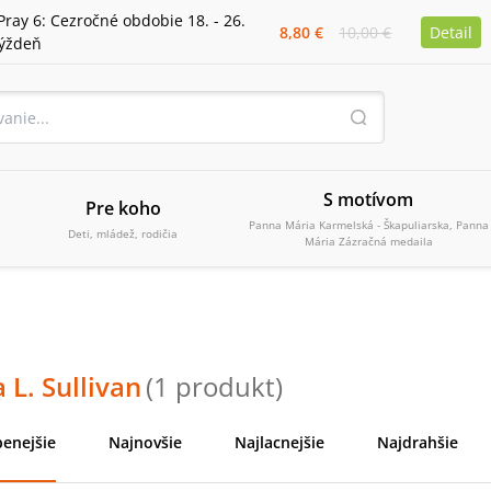
Pray 6: Cezročné obdobie 18. - 26.
8,80 €
10,00 €
Detail
týždeň
S motívom
Pre koho
Panna Mária Karmelská - Škapuliarska, Panna
Deti, mládež, rodičia
Mária Zázračná medaila
 L. Sullivan
(
1
produkt
)
enejšie
Najnovšie
Najlacnejšie
Najdrahšie