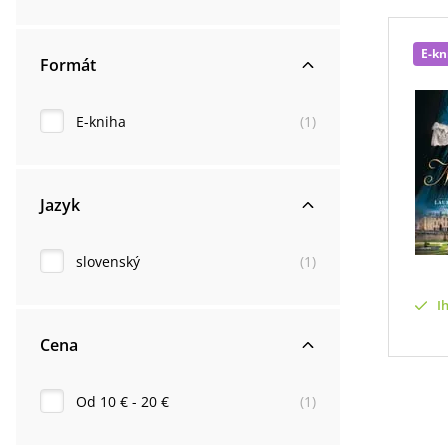
E-kn
Formát
E-kniha
(
1
)
Jazyk
slovenský
(
1
)
I
Cena
Od 10 € - 20 €
(
1
)