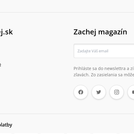
j.sk
Zachej magazín
o
Prihláste sa do newslettra a 
zľavách. Zo zasielania sa môže
platby