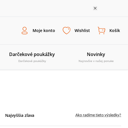
Moje konto
Wishlist
Košík
Darčekové poukážky
Novinky
Darčekové poukážky
Najnovšie v našej ponuke
Ako radíme tieto výsledky?
Najvyššia zľava