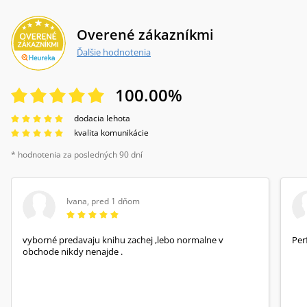
Overené zákazníkmi
Ďalšie hodnotenia
100.00
%
dodacia lehota
kvalita komunikácie
* hodnotenia za posledných 90 dní
Ivana
,
pred 1 dňom
vyborné predavaju knihu zachej ,lebo normalne v
Per
obchode nikdy nenajde .