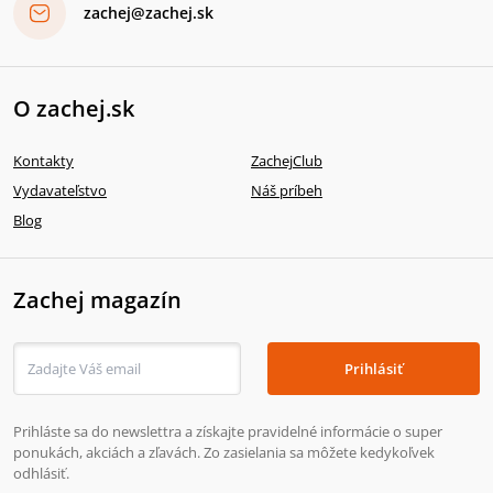
zachej@zachej.sk
O zachej.sk
Kontakty
ZachejClub
Vydavateľstvo
Náš príbeh
Blog
Zachej magazín
Prihlásiť
Prihláste sa do newslettra a získajte pravidelné informácie o super
ponukách, akciách a zľavách. Zo zasielania sa môžete kedykoľvek
odhlásiť.