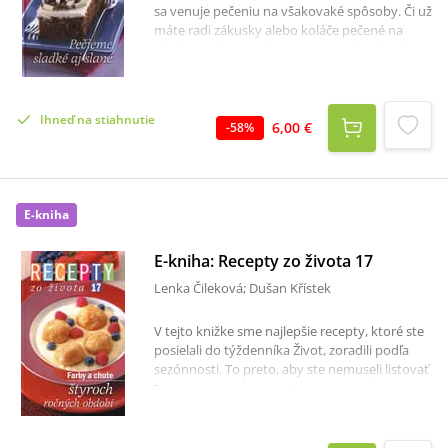
sa venuje pečeniu na všakovaké spôsoby. Či už
máte radi zákusky alebo koláče pečené na
plechu, určite si prídete na svoje. Nezabudli
sme ani na milovníkov drobných koláčikov a
pečiva. Svoju kapitolu v knihe má aj slané
pečivo. Skúsenešie gazdinky nájdu aj zopár
Ihneď na stiahnutie
skvelých receptov na vynikajúce torty. S
6,00 €
-
58
%
novou knihou Recepty zo života, ktorá je opäť
zostavená výlučne z čitateľských receptov, sa
stane pečenie rozličných dobrôt úplne bežnou
súčasťou varenia, nie len na slávnostné
E-kniha
príležitosti.
E-kniha: Recepty zo života 17
Lenka Čileková; Dušan Křístek
V tejto knižke sme najlepšie recepty, ktoré ste
posielali do týždenníka Život, zoradili podľa
sezónnosti. To preto, aby ste nemuseli listovať
kopou kuchárskych knižiek vždy, keď
dostanete chuť pripraviť sebe alebo blízkym
niečo aktuálne, čo práve vonku rastie a
dozrieva.