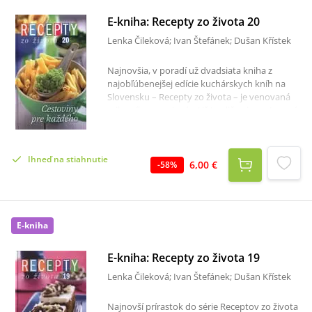
E-kniha: Recepty zo života 20
Lenka Čileková; Ivan Štefánek; Dušan Křístek
Najnovšia, v poradí už dvadsiata kniha z
najobľúbenejšej edície kuchárskych kníh na
Slovensku – Recepty zo života – je venovaná
milovníkom cestovín. Už tradične je zostavená
z receptov, ktoré čitatelia a čitateľky poslali do
týždenníka Život. Šesť prehľadných kapitol sa
venuje cestovinám na najrôznejšie spôsoby.
Ihneď na stiahnutie
Od plnených a zapekaných až po sladké
6,00 €
-
58
%
cestoviny si tu každý nájde to svoje. Nezabudli
sme ani na zdravé cestovinové šaláty a
tradičnejšie recepty s mäsom a rybami. Presne
120 receptov zaručuje, že z novej knihy sa
E-kniha
naozaj stane kuchárska kniha pre každého.
E-kniha: Recepty zo života 19
Lenka Čileková; Ivan Štefánek; Dušan Křístek
Najnovší prírastok do série Receptov zo života