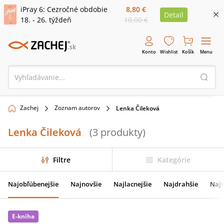
iPray 6: Cezročné obdobie
8,80 €
Detail
18. - 26. týždeň
10,00 €
Konto
Wishlist
Košík
Menu
Zachej
Zoznam autorov
Lenka Čileková
Lenka Čileková
(
3
produkty
)
Filtre
Kategórie
Najobľúbenejšie
Najnovšie
Najlacnejšie
Najdrahšie
Najv
E-kniha