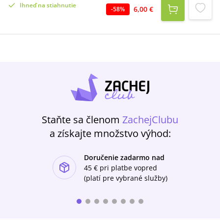
Ihneď na stiahnutie
6,00 €
-
58
%
Staňte sa členom
ZachejClubu
a získajte množstvo výhod:
Doručenie zadarmo nad
ishlist-u
45 €
pri platbe vopred
(platí pre vybrané služby)