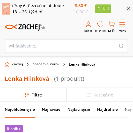
iPray 6: Cezročné obdobie
8,80 €
Detail
18. - 26. týždeň
10,00 €
Konto
Wishlist
Košík
Menu
Zachej
Zoznam autorov
Lenka Hlinková
Lenka Hlinková
(
1
produkt
)
Filtre
Kategórie
Najobľúbenejšie
Najnovšie
Najlacnejšie
Najdrahšie
Najv
E-kniha