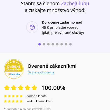
Staňte sa členom
ZachejClubu
a získajte množstvo výhod:
Doručenie zadarmo nad
ishlist-u
45 €
pri platbe vopred
(platí pre vybrané služby)
Overené zákazníkmi
Ďalšie hodnotenia
100.00
%
dodacia lehota
kvalita komunikácie
* hodnotenia za posledných 90 dní