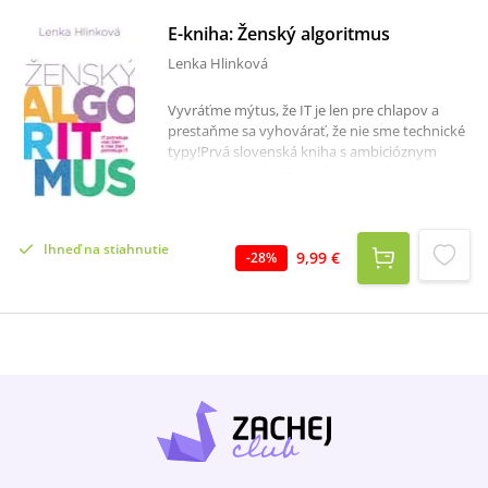
E-kniha: Ženský algoritmus
Lenka Hlinková
Vyvráťme mýtus, že IT je len pre chlapov a
prestaňme sa vyhovárať, že nie sme technické
typy!Prvá slovenská kniha s ambicióznym
cieľom dostať do IT viac žien a podporiť
súčasné ajťáčky rozbíja predsudky o ženách v
spojení s technológiami. Motivuje k hľadaniu
naplnenia v práci, ponúka množstvo
Ihneď na stiahnutie
inšpiratívnych príbehov a praktických rád, ako
9,99 €
-
28
%
sa do technologického sveta dostať aj bez
vysokej školy, ako v ňom napriek špecifickým
nástrahám prežiť a ako sa v tomto (zatiaľ)
mužskom svete presadiť.