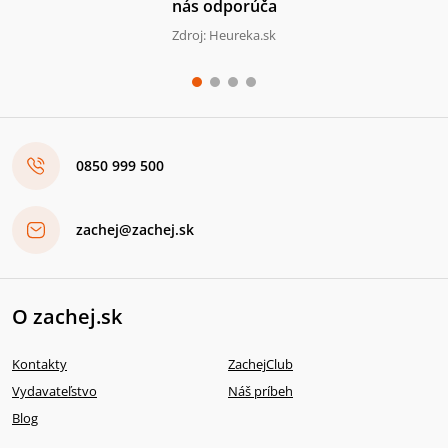
nás odporúča
Zdroj: Heureka.sk
0850 999 500
zachej@zachej.sk
O zachej.sk
Kontakty
ZachejClub
Vydavateľstvo
Náš príbeh
Blog