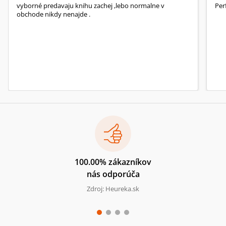
vyborné predavaju knihu zachej ,lebo normalne v
Per
obchode nikdy nenajde .
100.00% zákazníkov
nás odporúča
Zdroj: Heureka.sk