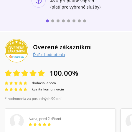
na jeden?
45 €
pri platbe vopred
(platí pre vybrané služby)
Overené zákazníkmi
Ďalšie hodnotenia
100.00
%
dodacia lehota
kvalita komunikácie
* hodnotenia za posledných 90 dní
Ivana
,
pred 2 dňami