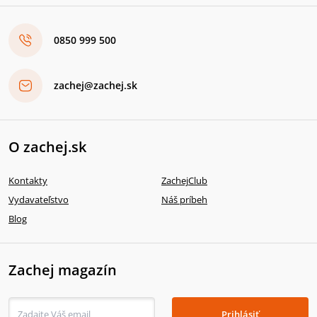
0850 999 500
zachej@zachej.sk
O zachej.sk
Kontakty
ZachejClub
Vydavateľstvo
Náš príbeh
Blog
Zachej magazín
Prihlásiť