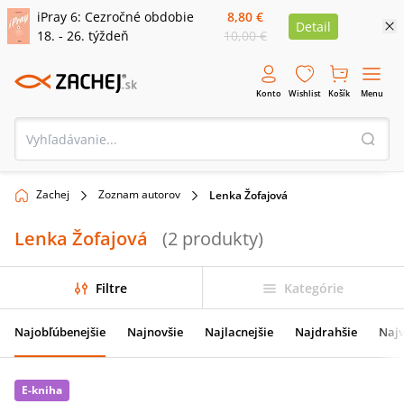
iPray 6: Cezročné obdobie
8,80 €
Detail
18. - 26. týždeň
10,00 €
Konto
Wishlist
Košík
Menu
Zachej
Zoznam autorov
Lenka Žofajová
Lenka Žofajová
(
2
produkty
)
Filtre
Kategórie
Najobľúbenejšie
Najnovšie
Najlacnejšie
Najdrahšie
Najv
E-kniha