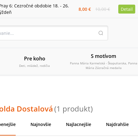
Pray 6: Cezročné obdobie 18. - 26.
8,00 €
10,00 €
Detail
týždeň
S motívom
Pre koho
Panna Mária Karmelská - Škapuliarska, Panna
Deti, mládež, rodičia
Mária Zázračná medaila
olda Dostalová
(
1
produkt
)
enejšie
Najnovšie
Najlacnejšie
Najdrahšie