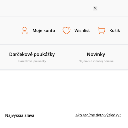
Moje konto
Wishlist
Košík
Darčekové poukážky
Novinky
Darčekové poukážky
Najnovšie v našej ponuke
Ako radíme tieto výsledky?
Najvyššia zľava