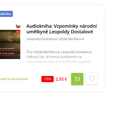
iokniha
Audiokniha: Vzpomínky národní
umělkyně Leopoldy Dostalové
Leopolda Dostalová; Otýlie Beníšková
Číta: Otýlie Beníšková, Leopolda Dostalová
Celkový čas: 30 minút Audiokniha se
vzpomínkami národní umělkyně Leopoldy
Dostalové a národní umělkyně Otýlie
Beníškové.
2,93 €
hneď na stiahnutie
-
15
%