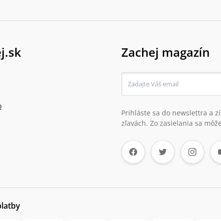
j.sk
Zachej magazín
o
Prihláste sa do newslettra a 
zľavách. Zo zasielania sa môže
platby