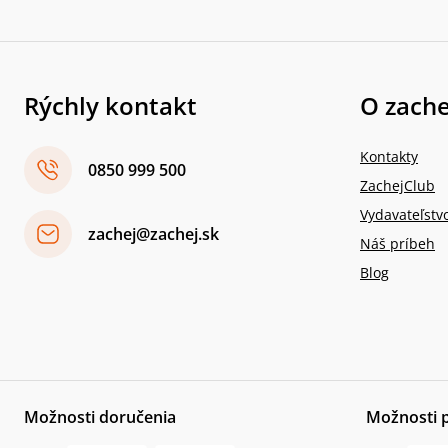
Rýchly kontakt
O zache
Kontakty
0850 999 500
ZachejClub
Vydavateľstv
zachej@zachej.sk
Náš príbeh
Blog
Možnosti doručenia
Možnosti 