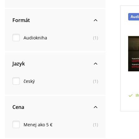
Aud
Formát
Audiokniha
(
1
)
Jazyk
český
(
1
)
I
Cena
Menej ako 5 €
(
1
)