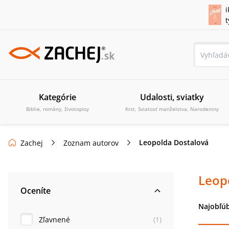
i
Kategórie
Udalosti, sviatky
Biblie, romány, životopisy
Krst, Sviatosť manželstva, Narodeniny
Leopolda Dostalová
Zachej
Zoznam autorov
Leop
Oceníte
Najobľúb
Zľavnené
(
1
)