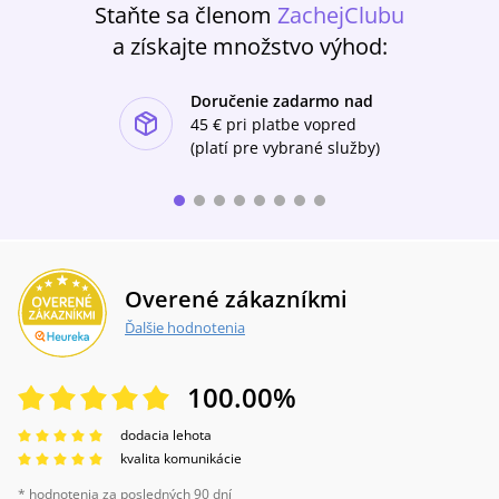
Staňte sa členom
ZachejClubu
a získajte množstvo výhod:
Doručenie zadarmo nad
ishlist-u
45 €
pri platbe vopred
(platí pre vybrané služby)
Overené zákazníkmi
Ďalšie hodnotenia
100.00
%
dodacia lehota
kvalita komunikácie
* hodnotenia za posledných 90 dní