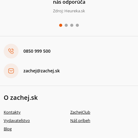
nás odporúča
Zdroj: Heureka.sk
0850 999 500
zachej@zachej.sk
O zachej.sk
Kontakty
ZachejClub
Vydavateľstvo
Náš príbeh
Blog