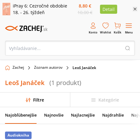
iPray 6: Cezročné obdobie
8,80 €
Detail
18. - 26. týždeň
10,00 €
Konto
Wishlist
Košík
Menu
Zachej
Zoznam autorov
Leoš Janáček
Leoš Janáček
(
1
produkt
)
Filtre
Kategórie
Najobľúbenejšie
Najnovšie
Najlacnejšie
Najdrahšie
Najv
Audiokniha