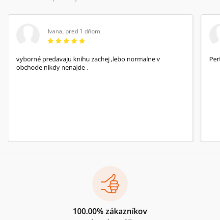
Ivana
,
pred 1 dňom
vyborné predavaju knihu zachej ,lebo normalne v
Per
obchode nikdy nenajde .
100.00% zákazníkov