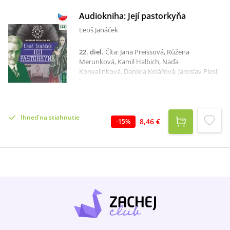
Audiokniha: Její pastorkyňa
Leoš Janáček
22. diel
.
Číta: Jana Preissová, Růžena
Merunková, Kamil Halbich, Naďa
Konvalinková, Daniela Kolářová, Jaroslav Plesl,
Pavel Tesař, Oldřich Navrátil Celkový čas: 1
hodina 20 minút Víte, koho z mlynářských
bratrů Buryjů miluje na počátku příběhu
půvabná vesnická dívka Jenůfa a kterého si
Ihneď na stiahnutie
nakonec vezme za manžela? A znáte strašné
8,46 €
-
15
%
tajemství, které v sobě ukrývá Jenůfina
pěstounka, vdova Kostelnička? Na tyto otázky
vám odpoví dramatizace Jana Jiráně podle
libreta Leoše Janáčka v podání známých
českých herců s ukázkami hudebních pasáží
jednoho z nejslavnějších děl světové operní
literatury.