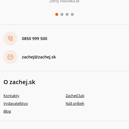
Zdroj: Heureka.sk
0850 999 500
zachej@zachej.sk
O zachej.sk
Kontakty
ZachejClub
Vydavateľstvo
Náš príbeh
Blog