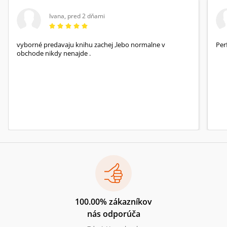
Ivana
,
pred 2 dňami
vyborné predavaju knihu zachej ,lebo normalne v
Per
obchode nikdy nenajde .
100.00% zákazníkov
nás odporúča