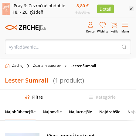
iPray 6: Cezročné obdobie
8,80 €
Detail
18. - 26. týždeň
10,00 €
Konto
Wishlist
Košík
Menu
Zachej
Zoznam autorov
Lester Sumrall
Lester Sumrall
(
1
produkt
)
Filtre
Kategórie
Najobľúbenejšie
Najnovšie
Najlacnejšie
Najdrahšie
Najv
Viera zmení tvoj svet