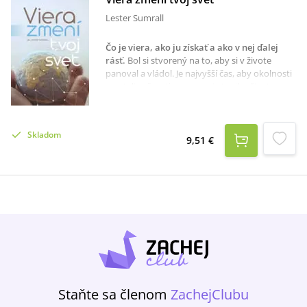
Lester Sumrall
Čo je viera, ako ju získať a ako v nej ďalej
rásť
.
Bol si stvorený na to, aby si v živote
panoval a vládol. Je najvyšší čas, aby okolnosti
prestali určovať smerovanie tvojho života.
Vykroč vo viere! Tvoj Boh je verný a môžeš sa
na neho vždy spoľahnúť. Zaujmi svoju
právoplatnú pozíciu v Kristovi a začni víťaziť
Skladom
nad chorobou, chudobou, mentálnymi
9,51 €
problémami a depresiou. Sprievodcom na
tvojej ceste hľadania a poznávania viery bude
Lester Sumrall, jeden z Božích mužov 20.
storočia, ktorý vo svojej knihe Viera zmení tvoj
svet oživuje biblické pasáže a predkladá
fantastické svedectvá o Božej vernosti zo
svojej služby. Neváhaj objaviť či obnoviť svoju
vieru a nauč sa v nej rásť!
Staňte sa členom
ZachejClubu