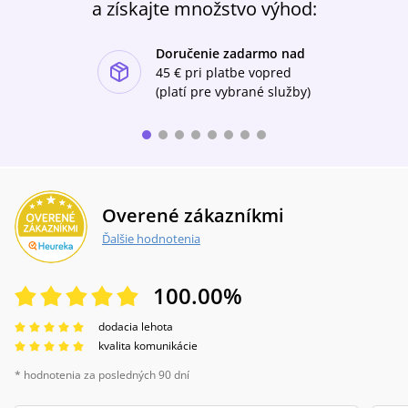
a získajte množstvo výhod:
Doručenie zadarmo nad
ishlist-u
45 €
pri platbe vopred
(platí pre vybrané služby)
Overené zákazníkmi
Ďalšie hodnotenia
100.00
%
dodacia lehota
kvalita komunikácie
* hodnotenia za posledných 90 dní