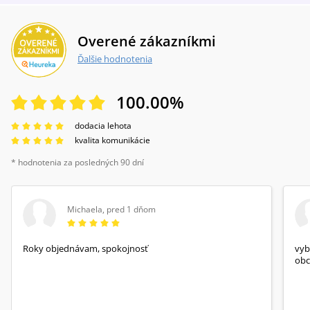
Overené zákazníkmi
Ďalšie hodnotenia
100.00
%
dodacia lehota
kvalita komunikácie
* hodnotenia za posledných 90 dní
Michaela
,
pred 1 dňom
Roky objednávam, spokojnosť
vyb
obc