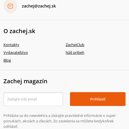
zachej@zachej.sk
O zachej.sk
Kontakty
ZachejClub
Vydavateľstvo
Náš príbeh
Blog
Zachej magazín
Prihlásiť
Prihláste sa do newslettra a získajte pravidelné informácie o super
ponukách, akciách a zľavách. Zo zasielania sa môžete kedykoľvek
odhlásiť.