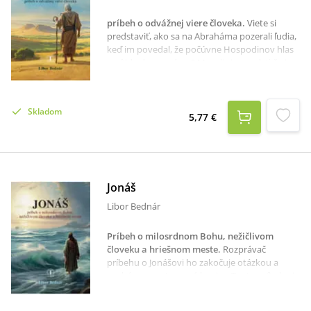
neposlednom rade o samotnom živote.
príbeh o odvážnej viere človeka
.
Viete si
predstaviť, ako sa na Abraháma pozerali ľudia,
keď im povedal, že počúvne Hospodinov hlas
a pôjde do neznáma? Museli si povedať, že je
to blázon. No Abrahám v dôvere a poslušnosti
voči Božiemu hlasu putuje krajinou.Zaznel aj k
Tebe Boží hlas? Robíš rozhodnutia, ktoré sa
Skladom
vymykajú logike? Nič si z toho nerob. To patrí k
5,77 €
životu viery. Tak ako Boh viedol Abraháma, tak
povedie aj nás.Nie je to ľahká cesta, ale je to
cesta, ktorá dáva človeku zmysel, a ktorá ho
povedie do Božskej blízkosti.Príbeh o odvážnej
viere od Libora Bednára ťa na tejto ceste môže
Jonáš
inšpirovať a povzbudiť.
Libor Bednár
Príbeh o milosrdnom Bohu, nežičlivom
človeku a hriešnom meste
.
Rozprávač
príbehu o Jonášovi ho zakočuje otázkou a
necháva mu otvorený koniec. Tento príbeh nie
je ani tak o Jonášovi, ako o tom, kto ho počúva
alebo číta. Tento príbeh je o mne a o tebe, lebo