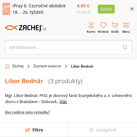
iPray 6: Cezročné obdobie
8,80 €
Detail
18. - 26. týždeň
10,00 €
Konto
Wishlist
Košík
Menu
Zachej
Zoznam autorov
Libor Bednár
Libor Bednár
(
3
produkty
)
Mgr. Libor Bednár, PhD. je zborový farár Evanjelického a. v. cirkevného
zboru v Bratislave – Dúbravk
...
Viac
Ako radíme tieto výsledky?
Filtre
Kategórie