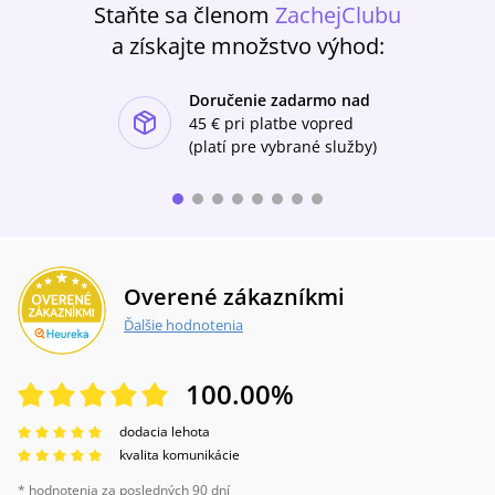
Staňte sa členom
ZachejClubu
a získajte množstvo výhod:
Doručenie zadarmo nad
ishlist-u
45 €
pri platbe vopred
(platí pre vybrané služby)
Overené zákazníkmi
Ďalšie hodnotenia
100.00
%
dodacia lehota
kvalita komunikácie
* hodnotenia za posledných 90 dní