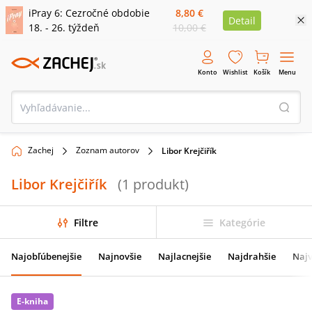
iPray 6: Cezročné obdobie
8,80 €
Detail
18. - 26. týždeň
10,00 €
Konto
Wishlist
Košík
Menu
Zachej
Zoznam autorov
Libor Krejčiřík
Libor Krejčiřík
(
1
produkt
)
Filtre
Kategórie
Najobľúbenejšie
Najnovšie
Najlacnejšie
Najdrahšie
Najv
E-kniha