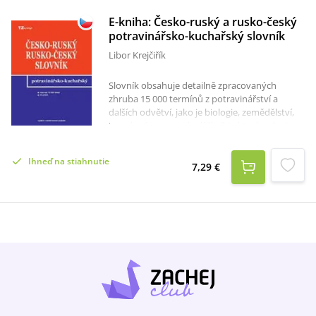
E-kniha: Česko-ruský a rusko-český
potravinářsko-kuchařský slovník
Libor Krejčiřík
Slovník obsahuje detailně zpracovaných
zhruba 15 000 termínů z potravinářství a
dalších odvětví, jako je biologie, zemědělství,
humánní a veterinární lékařství, technologie
výrob, chemie, strojní vybavení, zpracování
surovin, gastronomie, vinařství, kuchařství atd.
Ihneď na stiahnutie
Součástí slovníku je slovníku je 23 příloh.
7,29 €