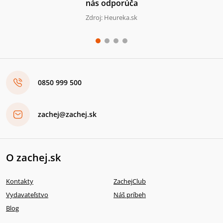
nás odporúča
Zdroj: Heureka.sk
0850 999 500
zachej@zachej.sk
O zachej.sk
Kontakty
ZachejClub
Vydavateľstvo
Náš príbeh
Blog