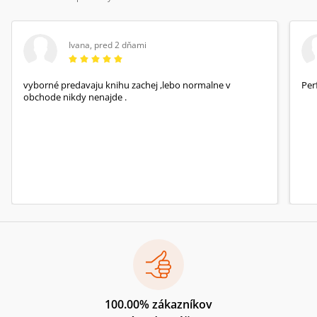
Ivana
,
pred 2 dňami
vyborné predavaju knihu zachej ,lebo normalne v
Per
obchode nikdy nenajde .
100.00% zákazníkov