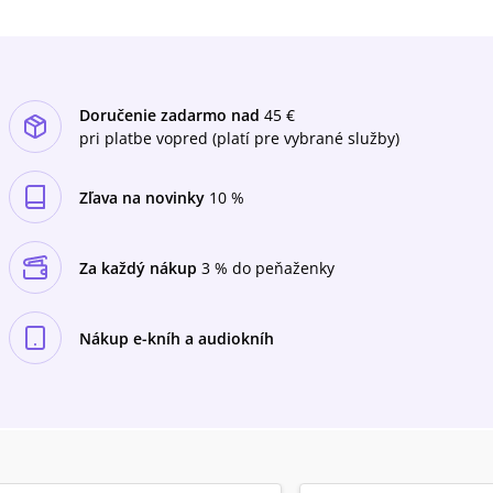
Nikto nezažil v detstve tak málo nehy. Veľmi
skoro som pochopila, že život je vážna vec.
Doručenie zadarmo nad
45 €
pri platbe vopred (platí pre vybrané služby)
Zľava na novinky
10 %
Za každý nákup
3 % do peňaženky
Nákup e-kníh a audiokníh