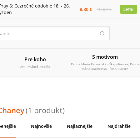
Pray 6: Cezročné obdobie 18. - 26.
8,80 €
10,00 €
Detail
týždeň
S motívom
Pre koho
Panna Mária Karmelská - Škapuliarska, Panna
Deti, mládež, rodičia
Mária Karmelská - Škapuliarska
 Chaney
(
1
produkt
)
enejšie
Najnovšie
Najlacnejšie
Najdrahšie