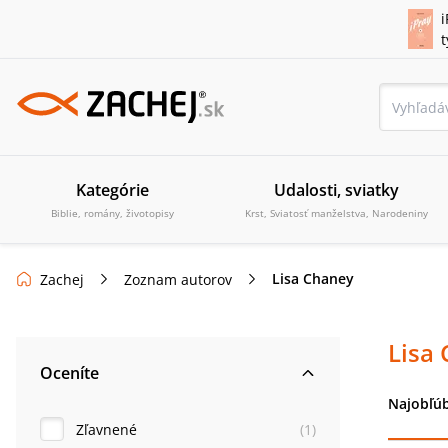
i
Kategórie
Udalosti, sviatky
Biblie, romány, životopisy
Krst, Sviatosť manželstva, Narodeniny
Lisa Chaney
Zachej
Zoznam autorov
Lisa
Oceníte
Najobľúb
Zľavnené
(
1
)