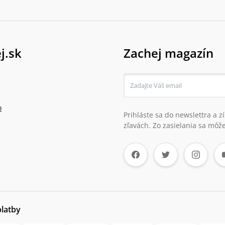
j.sk
Zachej magazín
o
Prihláste sa do newslettra a 
zľavách. Zo zasielania sa môže
platby