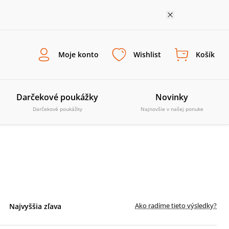
Moje konto
Wishlist
Košík
Darčekové poukážky
Novinky
Darčekové poukážky
Najnovšie v našej ponuke
Ako radíme tieto výsledky?
Najvyššia zľava