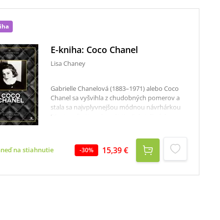
iha
E-kniha: Coco Chanel
Lisa Chaney
Gabrielle Chanelová (1883–1971) alebo Coco
Chanel sa vyšvihla z chudobných pomerov a
stala sa najvplyvnejšou módnou návrhárkou
20. storočia.V snahe nájsť v Gabrielliných
príbehoch pravdu opakovane zisťujeme, že
pre ňu neboli z hľadiska pravdy dôležité fakty,
ale pocity. Držala sa citovej a psychologickej
15,39 €
hneď na stiahnutie
-
30
%
stopy minulosti. V jadre jej príbehov tak človek
dokáže odhaliť podstatu skutočných udalostí.
Spomienky, ktoré sa Gabrielle rozhodla
vyrozprávať, nám môžu prezradiť oveľa viac,
ako sa na prvý pohľad zdá. Ak na ne nazeráme
takýmto spôsobom, zistíme, že zachytávajú
nesmierne smutné detstvo: Moje prvé roky
života. Z tých slov... mi naskakuje husia koža.