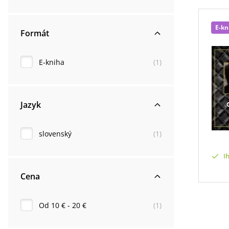
E-kn
Formát
E-kniha
(
1
)
Jazyk
slovenský
(
1
)
I
Cena
Od 10 € - 20 €
(
1
)