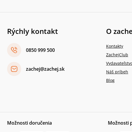
Rýchly kontakt
O zache
Kontakty
0850 999 500
ZachejClub
Vydavateľstv
zachej@zachej.sk
Náš príbeh
Blog
Možnosti doručenia
Možnosti 