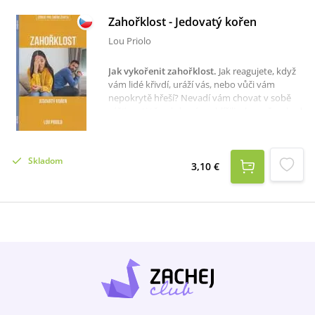
Zahořklost - Jedovatý kořen
Lou Priolo
Jak vykořenit zahořklost
.
Jak reagujete, když
vám lidé křivdí, uráží vás, nebo vůči vám
nepokrytě hřeší? Nevadí vám chovat v sobě
zášť proti těm, kdo vám ublížili, alespoň pokud
nevede k činům?Bohužel, vaše rozhodnutí
krmit v sobě hořkost je stejně hříšné jako hřích
původně spáchaný na vás. Vaše reakce na
Skladom
hřích jiných lidí je duchovní bitva, v níž máte
3,10 €
přikázáno zvítězit. Na takovou bitvu se Lou
Priolo zaměřuje v této životně důležité
brožurce, která může pomoci naši zahořklost
vykořenit. Autor nabízí jak biblickou definici,
tak i identifikaci vnějších příznaků zahořklosti,
čímž vybavuje čtenáře schopností rozpoznat
zahořklost ve vlastním životě. Kromě toho
předkládá biblický postup k vítězství
odplácením dobrem za zlo. Zloba ztratí svou
sílu, když se dokážeme raději zaměřit na
prokazování lásky.