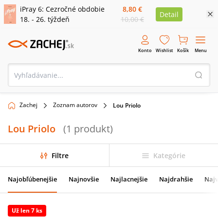
iPray 6: Cezročné obdobie
8,80 €
Detail
18. - 26. týždeň
10,00 €
Konto
Wishlist
Košík
Menu
Zachej
Zoznam autorov
Lou Priolo
Lou Priolo
(
1
produkt
)
Filtre
Kategórie
Najobľúbenejšie
Najnovšie
Najlacnejšie
Najdrahšie
Najv
Už len 7 ks