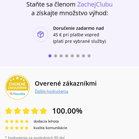
Staňte sa členom
ZachejClubu
a získajte množstvo výhod:
Doručenie zadarmo nad
ishlist-u
45 €
pri platbe vopred
(platí pre vybrané služby)
Overené zákazníkmi
Ďalšie hodnotenia
100.00
%
dodacia lehota
kvalita komunikácie
* hodnotenia za posledných 90 dní