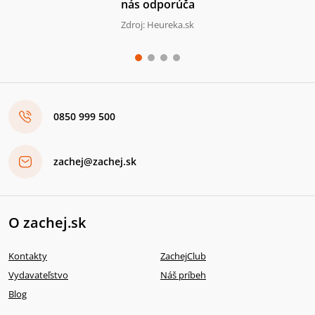
nás odporúča
Zdroj: Heureka.sk
0850 999 500
zachej@zachej.sk
O zachej.sk
Kontakty
ZachejClub
Vydavateľstvo
Náš príbeh
Blog