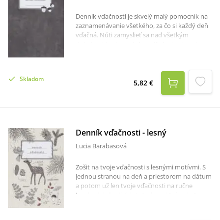
Denník vďačnosti je skvelý malý pomocník na
zaznamenávanie všetkého, za čo si každý deň
vďačná. Núti zamyslieť sa nad všetkým
dobrým, ktoré cez deň prežiješ a tvoje srdce
bude rásť. Nehovoriac o tom, že je to ideálny
darček.Denník ma 120 linajkovaných strán.
Skladom
5,82 €
Denník vďačnosti - lesný
Lucia Barabasová
Zošit na tvoje vďačnosti s lesnými motívmi. S
jednou stranou na deň a priestorom na dátum
a potom už len tvoje vďačnosti na ručne
kreslených linajkách tejto lesnej "písanky".
Denníky majú mäkkú výkresovú matnú obálku
a matné biele strany s lepenou väzbou. Na