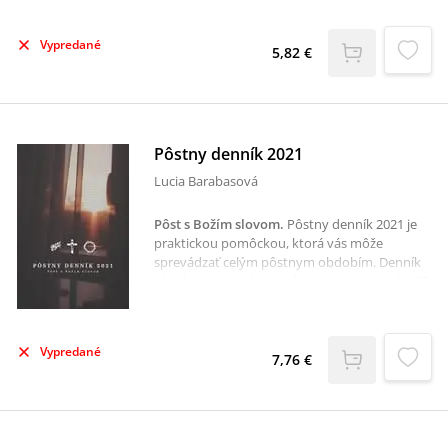
venovaná dvojstránka. Prvá strana obsahuje
úryvok z Božieho slova a zamyslenie nad
Vypredané
daným textom. Druhá strana je riadkovaná a
5,82 €
je vyhradená na zapisovanie vlastných
postrehov, myšlienok či modlitieb.
Pôstny denník 2021
Lucia Barabasová
Pôst s Božím slovom
.
Pôstny denník 2021 je
praktickou pomôckou, ktorá vás môže
sprevádzať celým pôstnym obdobím. Denník
obsahuje zamyslenia od Popolcovej stredy (17.
február 2021) až po Veľkonočnú nedeľu
Pánovho zmŕtvychvstania (4. apríl 2021).
Každému dňu je venovaná dvojstránka - jedna
Vypredané
strana obsahuje text aktuálneho zamyslenia
7,76 €
na daný deň a druhá strana s riadkami dáva
priestor na zapísanie vlastných myšlienok.
Nájdeme tu aj súradnice všetkých ostatných
čítaní z daného dňa.