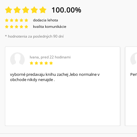
100.00
%
dodacia lehota
kvalita komunikácie
* hodnotenia za posledných 90 dní
Ivana
,
pred 22 hodinami
vyborné predavaju knihu zachej ,lebo normalne v
Per
obchode nikdy nenajde .