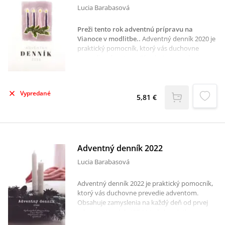
Lucia Barabasová
Preži tento rok adventnú prípravu na
Vianoce v modlitbe.
.
Adventný denník 2020 je
praktický pomocník, ktorý vás duchovne
prevedie adventom. Obsahuje zamyslenia na
každý deň od prvej adventnej nedele (29.11.)
až do sviatku Narodenia Pána (25.12.).
Každému dňu je venovaná dvojstránka. Prvá
Vypredané
strana obsahuje úryvok z Božeho slova a
5,81 €
zamyslenie nad daným textom. Druhá strana
je riadkovaná a je vyhradená na zapisovanie
vlastných potrehov, myšlienok či modlitieb.
Adventný denník 2022
Lucia Barabasová
Adventný denník 2022 je praktický pomocník,
ktorý vás duchovne prevedie adventom.
Obsahuje zamyslenia na každý deň od prvej
adventnej nedele (27.11.) až do sviatku
Narodenia Pána (25.12.). Každému dňu je