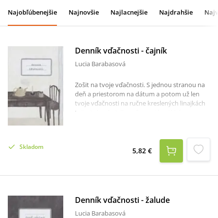
Najobľúbenejšie
Najnovšie
Najlacnejšie
Najdrahšie
Najv
Denník vďačnosti - čajník
Lucia Barabasová
Zošit na tvoje vďačnosti. S jednou stranou na
deň a priestorom na dátum a potom už len
tvoje vďačnosti na ručne kreslených linajkách
tejto "písanky". Denníky majú mäkkú
výkresovú matnú obálku a matné biele strany
s lepenou väzbou. Na obálke je autorská
ilustrácia.
Skladom
5,82 €
Denník vďačnosti - žalude
Lucia Barabasová