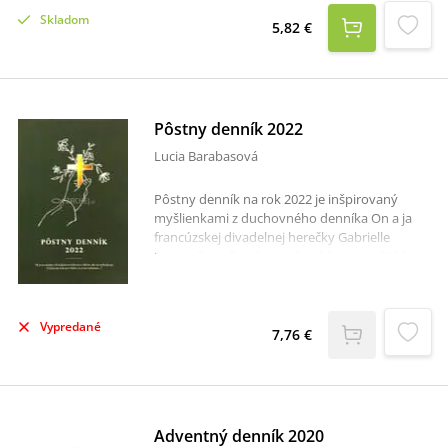
obálke je autorská ilustrácia.
Skladom
5,82 €
Pôstny denník 2022
Lucia Barabasová
Pôstny denník na rok 2022 je inšpirovaný
myšlienkami z duchovného denníka On a ja
francúzskej divadelnej herečky Gabrielle
Bossis. Denník má rozsah od 2. marca 2022
(Popolcová streda) do 17. apríla 2022
(Veľkonočná nedeľa Pánovho
zmŕtvychvstania).Každému dňu je venovaná
Vypredané
dvojstránka, ktorá sa začína krátkou
7,76 €
myšlienkou z duchovného denníka. Nasleduje
predsavzatie na daný deň. Časť prvej strany a
celá druhá strana obsahuje úzke riadky na
zapisovanie vlastných myšlienok.
Adventný denník 2020