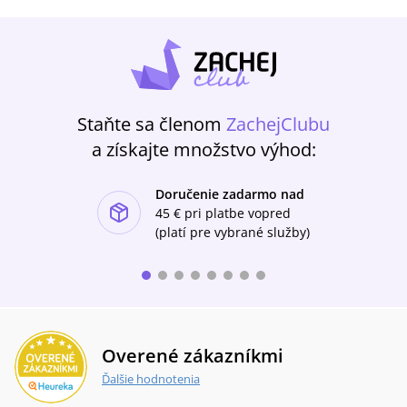
Staňte sa členom
ZachejClubu
a získajte množstvo výhod:
Doručenie zadarmo nad
ishlist-u
45 €
pri platbe vopred
(platí pre vybrané služby)
Overené zákazníkmi
Ďalšie hodnotenia