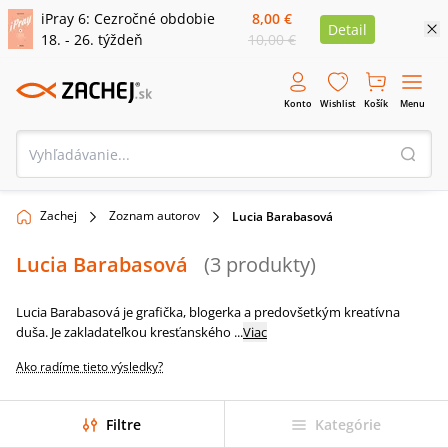
iPray 6: Cezročné obdobie
8,00 €
Detail
18. - 26. týždeň
10,00 €
Konto
Wishlist
Košík
Menu
Zachej
Zoznam autorov
Lucia Barabasová
Lucia Barabasová
(
3
produkty
)
Lucia Barabasová je grafička, blogerka a predovšetkým kreatívna
duša. Je zakladateľkou kresťanského
...
Viac
Ako radíme tieto výsledky?
Filtre
Kategórie