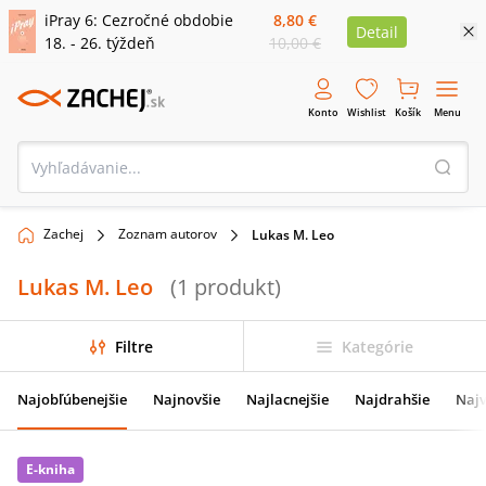
iPray 6: Cezročné obdobie
8,80 €
Detail
18. - 26. týždeň
10,00 €
Konto
Wishlist
Košík
Menu
Zachej
Zoznam autorov
Lukas M. Leo
Lukas M. Leo
(
1
produkt
)
Filtre
Kategórie
Najobľúbenejšie
Najnovšie
Najlacnejšie
Najdrahšie
Najv
E-kniha