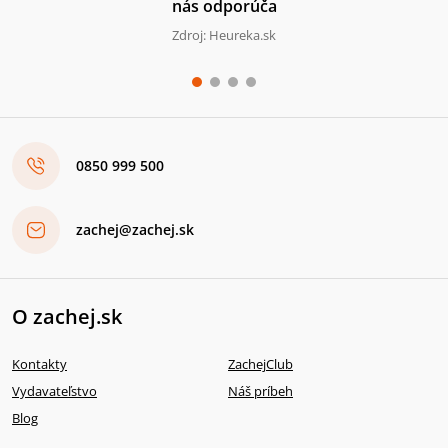
nás odporúča
Zdroj: Heureka.sk
0850 999 500
zachej@zachej.sk
O zachej.sk
Kontakty
ZachejClub
Vydavateľstvo
Náš príbeh
Blog