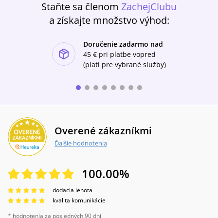
Staňte sa členom
ZachejClubu
a získajte množstvo výhod:
Doručenie zadarmo nad
ishlist-u
45 €
pri platbe vopred
(platí pre vybrané služby)
Overené zákazníkmi
Ďalšie hodnotenia
100.00
%
dodacia lehota
kvalita komunikácie
* hodnotenia za posledných 90 dní