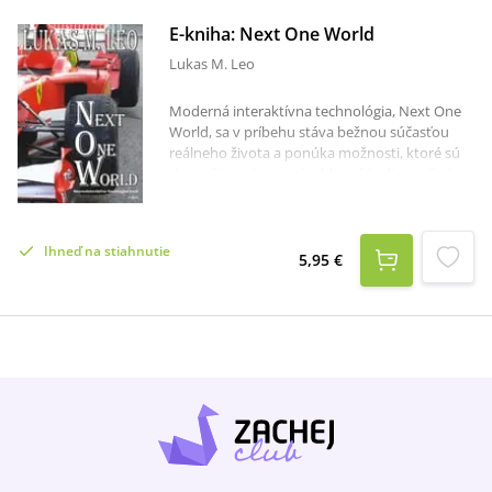
E-kniha: Next One World
Lukas M. Leo
Moderná interaktívna technológia, Next One
World, sa v príbehu stáva bežnou súčasťou
reálneho života a ponúka možnosti, ktoré sú
dnes ešte utópiou. Ján, hlavný hrdina príbehu,
je obyčajný chlapec, ktorý hneď po strednej
musel do nudnej práce, aby pomohol mame
udržať domácnosť. Sny a túžby si preto napĺňa
Ihneď na stiahnutie
prostredníctvom interaktívneho sveta, kde sa,
5,95 €
okrem iného, stáva hviezdou formuly jeden
bojujúcou o titul, ktorý ho môže posunúť do
reálneho kokpitu F1. Mámivo opojná sláva
hviezdy interaktívneho sveta je však v
kontraste s reálnym životom a otvára otázky
hrozby využívania moderných počítačových
technológii a ich vplyvov na nové generácie.
Ako ich zvládne Ján?