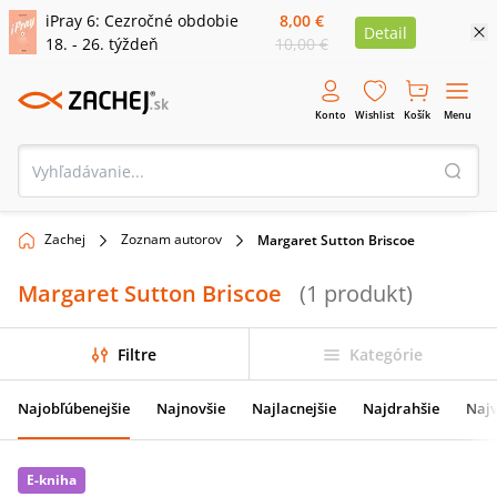
iPray 6: Cezročné obdobie
8,00 €
Detail
18. - 26. týždeň
10,00 €
Konto
Wishlist
Košík
Menu
Zachej
Zoznam autorov
Margaret Sutton Briscoe
Margaret Sutton Briscoe
(
1
produkt
)
Filtre
Kategórie
Najobľúbenejšie
Najnovšie
Najlacnejšie
Najdrahšie
Najv
E-kniha