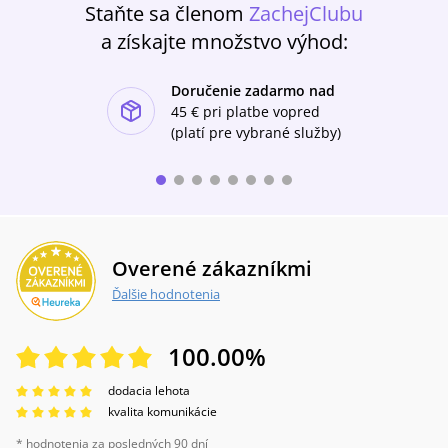
Staňte sa členom
ZachejClubu
a získajte množstvo výhod:
Doručenie zadarmo nad
ishlist-u
45 €
pri platbe vopred
(platí pre vybrané služby)
Overené zákazníkmi
Ďalšie hodnotenia
100.00
%
dodacia lehota
kvalita komunikácie
* hodnotenia za posledných 90 dní