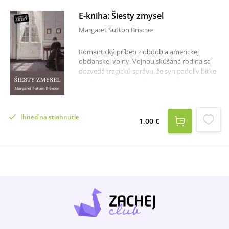
E-kniha: Šiesty zmysel
Margaret Sutton Briscoe
Romantický príbeh z obdobia americkej
občianskej vojny. Vojnou skúšaná rodina sa
dozvedá tragickú správu, že syn padol v bitke
pri Gettysburgu. Krátko po tejto šokujúcej
informácii sa v dome objavuje mladá žena,
ktorej správanie nasvedčuje tomu, že jej vzťah
k mladíkovi bol hlbší, ako všetci predpokladali.
Ihneď na stiahnutie
Text vychádza z prvého slovenského vydania,
1,00 €
ale vzhľadom na gramatický a štylistický posun
od tohto obdobia sme v texte museli urobiť
niekoľko zmien.