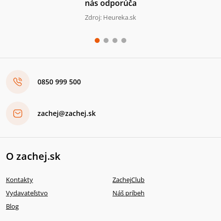
nás odporúča
Zdroj: Heureka.sk
0850 999 500
zachej@zachej.sk
O zachej.sk
Kontakty
ZachejClub
Vydavateľstvo
Náš príbeh
Blog