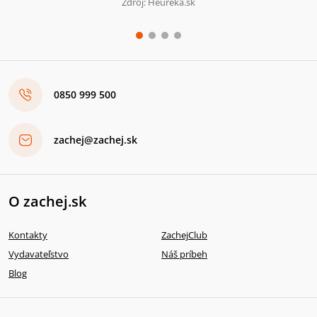
Zdroj: Heureka.sk
0850 999 500
zachej@zachej.sk
O zachej.sk
Kontakty
ZachejClub
Vydavateľstvo
Náš príbeh
Blog