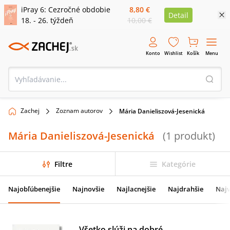
iPray 6: Cezročné obdobie
8,80 €
Detail
18. - 26. týždeň
10,00 €
Konto
Wishlist
Košík
Menu
Zachej
Zoznam autorov
Mária Danieliszová-Jesenická
Mária Danieliszová-Jesenická
(
1
produkt
)
Filtre
Kategórie
Najobľúbenejšie
Najnovšie
Najlacnejšie
Najdrahšie
Najv
Všetko slúži na dobré