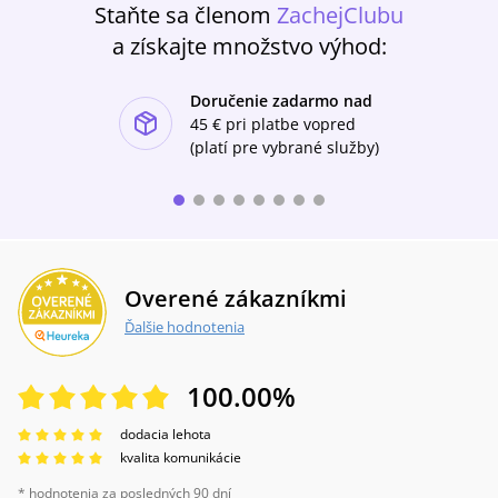
Staňte sa členom
ZachejClubu
sprievodkyňou na ceste viery.Ilustrovaný
životopis pre deti od autorky Marie Baudouin-
a získajte množstvo výhod:
Croix prináša nadčasové posolstvo „malej
cesty“, ktoré oslovuje malých i veľkých
Doručenie zadarmo nad
čitateľov.
ishlist-u
45 €
pri platbe vopred
(platí pre vybrané služby)
Overené zákazníkmi
Ďalšie hodnotenia
100.00
%
dodacia lehota
kvalita komunikácie
* hodnotenia za posledných 90 dní