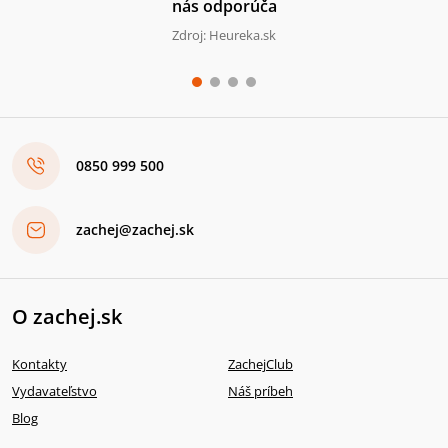
nás odporúča
Zdroj: Heureka.sk
0850 999 500
zachej@zachej.sk
O zachej.sk
Kontakty
ZachejClub
Vydavateľstvo
Náš príbeh
Blog