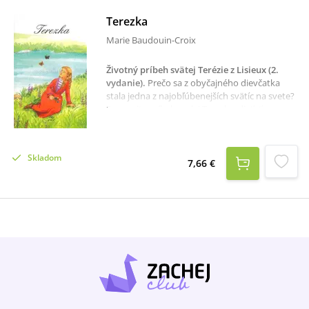
Terezka
Marie Baudouin-Croix
Životný príbeh svätej Terézie z Lisieux (2.
vydanie)
.
Prečo sa z obyčajného dievčatka
stala jedna z najobľúbenejších svätíc na svete?
Spoznajte príbeh malej Terezky, dieťaťa s
veľkým srdcom, ktoré túžilo milovať Boha vo
všetkom, čo robilo.Táto nežne ilustrovaná
kniha približuje deťom život svätej Terézie z
Skladom
Lisieux od jej bezstarostného detstva cez
7,66 €
rodinné radosti i skúšky až po cestu do
karmelitánskeho kláštora. Mladí čitatelia
objavia dievča plné dôvery, radosti a
láskavosti, ktoré ukázalo, že svätosť nespočíva
vo veľkých skutkoch, ale vo vernom plnení
malých každodenných povinností s veľkou
láskou.Príbeh malej Terezky povzbudzuje deti,
aby aj ony nachádzali cestu k Bohu v
jednoduchosti, dobrote a dôvere. Vďaka
pútavému rozprávaniu a krásnym ilustráciám
sa svätá Terézia stáva blízkou priateľkou a