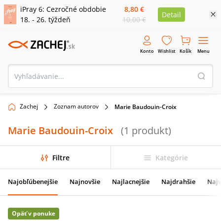
iPray 6: Cezročné obdobie
8,80 €
Detail
18. - 26. týždeň
10,00 €
Konto
Wishlist
Košík
Menu
Zachej
Zoznam autorov
Marie Baudouin-Croix
Marie Baudouin-Croix
(
1
produkt
)
Filtre
Kategórie
Najobľúbenejšie
Najnovšie
Najlacnejšie
Najdrahšie
Najv
Opäť v ponuke