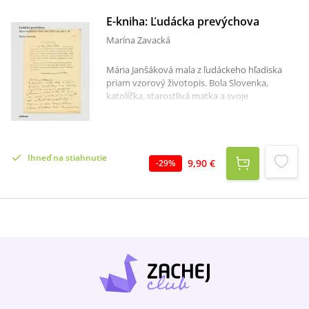
E-kniha: Ľudácka prevýchova
Marína Zavacká
Mária Janšáková mala z ľudáckeho hľadiska
priam vzorový životopis. Bola Slovenka,
katolíčka, starostlivá matka a svoje
nadpriemerné vzdelanie využívala na podporu
manželovej kariéry a pri sociálnej a osvetovej
činnosti.Na jeseň roku 1939 sa však ocitla na
samotke v Ilave ako politická väzenkyňa. Na
Ihneď na stiahnutie
slamníku priamo na hlinenej dlážke, bez liekov,
9,90 €
-
29
%
bez súdu, bez možnosti obhajoby, zbavená
svojich práv. Dôvod jej zaistenia nepoznal ani
policajný vyšetrovateľ. Odporučil jej len „niečo
priznať“, aby mala nižší trest. Po prepustení sa
rozhodla z traumatizujúceho pobytu vo väzení
„vypísať“. Tak vznikol vyše
osemdesiatstranový text, ktorý v predkladanej
knihe doplnila o poučený komentár historička
Marína Zavacká, ktorá sa venuje dejinám
propagandy a kontextu budovania totalitných
režimov v 20. storočí.