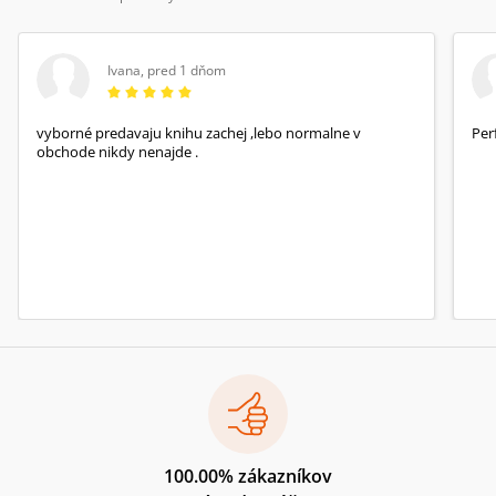
Ivana
,
pred 1 dňom
vyborné predavaju knihu zachej ,lebo normalne v
Per
obchode nikdy nenajde .
100.00% zákazníkov