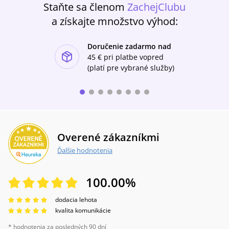
Staňte sa členom
ZachejClubu
a získajte množstvo výhod:
Doručenie zadarmo nad
ishlist-u
45 €
pri platbe vopred
(platí pre vybrané služby)
Overené zákazníkmi
Ďalšie hodnotenia
100.00
%
dodacia lehota
kvalita komunikácie
* hodnotenia za posledných 90 dní