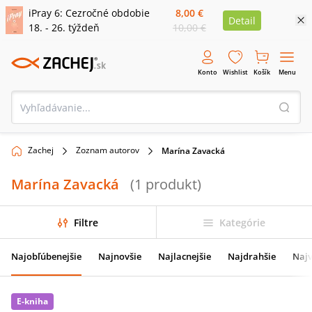
iPray 6: Cezročné obdobie
8,00 €
Detail
18. - 26. týždeň
10,00 €
Konto
Wishlist
Košík
Menu
Zachej
Zoznam autorov
Marína Zavacká
Marína Zavacká
(
1
produkt
)
Filtre
Kategórie
Najobľúbenejšie
Najnovšie
Najlacnejšie
Najdrahšie
Najv
E-kniha