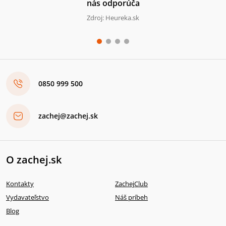
nás odporúča
Zdroj: Heureka.sk
0850 999 500
zachej@zachej.sk
O zachej.sk
Kontakty
ZachejClub
Vydavateľstvo
Náš príbeh
Blog