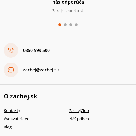
nás odporúča
Zdroj: Heureka.sk
0850 999 500
zachej@zachej.sk
O zachej.sk
Kontakty
ZachejClub
Vydavateľstvo
Náš príbeh
Blog