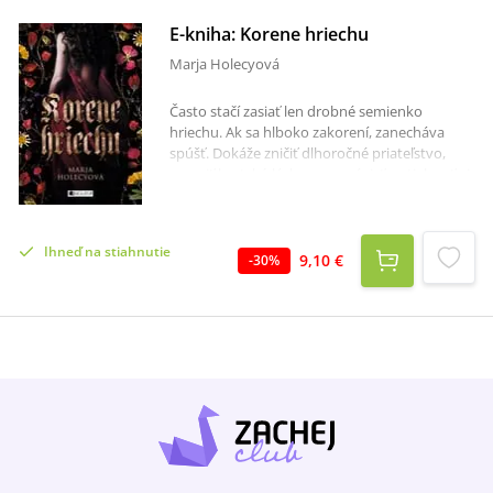
E-kniha: Korene hriechu
Marja Holecyová
Často stačí zasiať len drobné semienko
hriechu. Ak sa hlboko zakorení, zanecháva
spúšť. Dokáže zničiť dlhoročné priateľstvo,
zmeniť bratskú lásku na nenávisť a vtiahnuť aj
ďalších do víru pokušení... História si Jána
Podmanického a jeho o pätnásť rokov
mladšieho brata Rafaela pamätá ako
Ihneď na stiahnutie
nemilosrdných násilníkov, ktorí bez škrupúľ
9,10 €
-
30
%
prezliekali kabáty, drancovali a dobýjali hrady.
Ako sa z týchto nerozlučných rebelantov mohli
stať nepriatelia Hovorí sa, že za všetkým hľadaj
ženu... Loriana by zostala prostou slúžkou na
hrade baróna Ostrožiča, nebyť rozmaru malej
baronesy Kataríny, ktorá si ju zvolila za
priateľku. Zobrala ju pod svoje krídla, naučila ju
správať sa ako dáma, umožnila jej vzdelanie.
Len jej pôvod nemohla zmeniť. Loriana už
nepatrila medzi sedliakov, no nemohla sa
zaradiť ani medzi šľachtu. Jedného dňa do