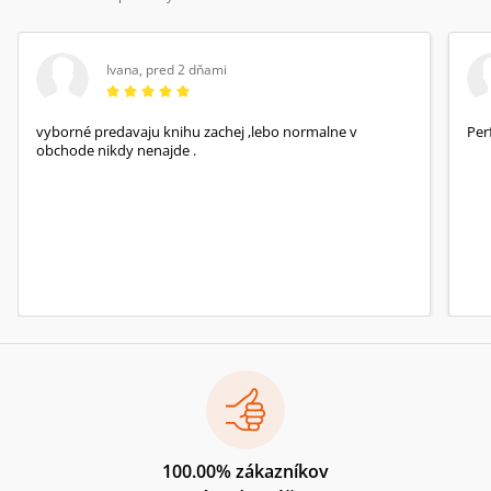
Ivana
,
pred 2 dňami
vyborné predavaju knihu zachej ,lebo normalne v
Per
obchode nikdy nenajde .
100.00% zákazníkov