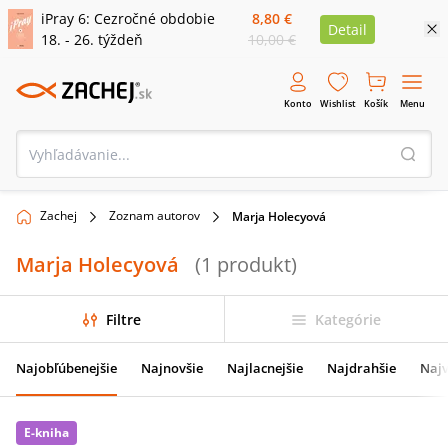
iPray 6: Cezročné obdobie
8,80 €
Detail
18. - 26. týždeň
10,00 €
Konto
Wishlist
Košík
Menu
Zachej
Zoznam autorov
Marja Holecyová
Marja Holecyová
(
1
produkt
)
Filtre
Kategórie
Najobľúbenejšie
Najnovšie
Najlacnejšie
Najdrahšie
Najv
E-kniha