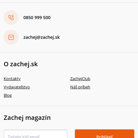
0850 999 500
zachej@zachej.sk
O zachej.sk
Kontakty
ZachejClub
Vydavateľstvo
Náš príbeh
Blog
Zachej magazín
Prihlásiť