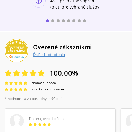
Drákulův hrad.Třetí díl ze série Fantastický
45 €
pri platbe vopred
Sherlock Holmes – série příběhů s Sherlockem
(platí pre vybrané služby)
Holmesem z pera jiných autorů než Arthur
Conan Doyle.
Overené zákazníkmi
Ďalšie hodnotenia
100.00
%
dodacia lehota
kvalita komunikácie
* hodnotenia za posledných 90 dní
Tatiana
,
pred 1 dňom