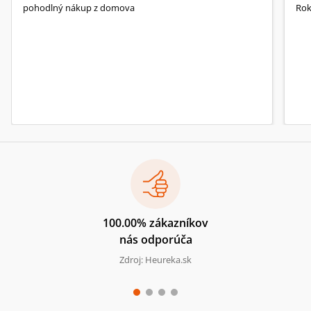
pohodlný nákup z domova
Rok
100.00% zákazníkov
nás odporúča
Zdroj: Heureka.sk