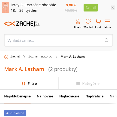
iPray 6: Cezročné obdobie
8,80 €
Detail
18. - 26. týždeň
10,00 €
Konto
Wishlist
Košík
Menu
Zachej
Zoznam autorov
Mark A. Latham
Mark A. Latham
(
2
produkty
)
Filtre
Kategórie
Najobľúbenejšie
Najnovšie
Najlacnejšie
Najdrahšie
Najv
Audiokniha