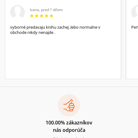
Ivana
,
pred 1 dňom
vyborné predavaju knihu zachej ,lebo normalne v
Per
obchode nikdy nenajde .
100.00% zákazníkov
nás odporúča