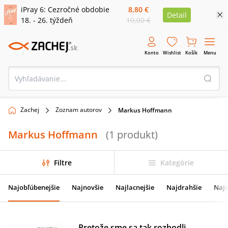
iPray 6: Cezročné obdobie
8,80 €
Detail
18. - 26. týždeň
10,00 €
Konto
Wishlist
Košík
Menu
Zachej
Zoznam autorov
Markus Hoffmann
Markus Hoffmann
(
1
produkt
)
Filtre
Kategórie
Najobľúbenejšie
Najnovšie
Najlacnejšie
Najdrahšie
Najv
Pretože sme sa tak rozhodli