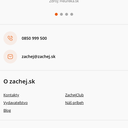
Zdroj: Heureka.sk
0850 999 500
zachej@zachej.sk
O zachej.sk
Kontakty
ZachejClub
Vydavateľstvo
Náš príbeh
Blog