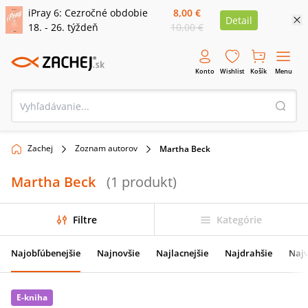
iPray 6: Cezročné obdobie
8,00 €
Detail
18. - 26. týždeň
10,00 €
Konto
Wishlist
Košík
Menu
Zachej
Zoznam autorov
Martha Beck
Martha Beck
(
1
produkt
)
Filtre
Kategórie
Najobľúbenejšie
Najnovšie
Najlacnejšie
Najdrahšie
Najv
E-kniha