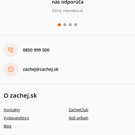
nás odporúča
Zdroj: Heureka.sk
0850 999 500
zachej@zachej.sk
O zachej.sk
Kontakty
ZachejClub
Vydavateľstvo
Náš príbeh
Blog