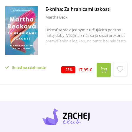
E-kniha: Za hranicami úzkosti
Martha Beck
Úzkosť sa stala jedným z určujúcich pocitov
našej doby. Väčšina z nás sa ju snaží prekonať
premýšľaním a logikou, no tento boj nás často
vracia späť do začarovaného kruhu. Martha
Becková v knihe Za hranicami úzkosti ukazuje,
že riešenie neleží v potláčaní obáv, ale v
prebudení tvorivosti a zvedavosti. Autorka
Ihneď na stiahnutie
vysvetľuje mechanizmus „špirály úzkosti“ a
17,95 €
-
25
%
ponúka cestu k jej prerušeniu aktivovaním
tvorivých častí nervového systému. Opiera sa
o poznatky neurovedy, sociológie aj vlastnú
koučovaciu prax a prináša konkrétne cvičenia,
ktoré pomáhajú znižovať stres, rozvíjať tvorivé
myslenie a znovuobjaviť pocit zmyslu. Kniha je
praktickým sprievodcom pre každého, kto
chce premeniť obavy na energiu, nájsť nový
životný smer a vniesť do svojho života pokoj,
zmysel a radosť.