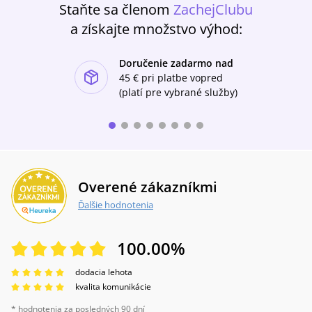
Staňte sa členom
ZachejClubu
a získajte množstvo výhod:
Doručenie zadarmo nad
ishlist-u
45 €
pri platbe vopred
(platí pre vybrané služby)
Overené zákazníkmi
Ďalšie hodnotenia
100.00
%
dodacia lehota
kvalita komunikácie
* hodnotenia za posledných 90 dní