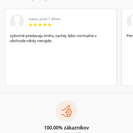
Ivana
,
pred 1 dňom
vyborné predavaju knihu zachej ,lebo normalne v
Per
obchode nikdy nenajde .
100.00% zákazníkov