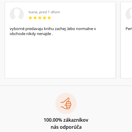
Ivana
,
pred 1 dňom
vyborné predavaju knihu zachej ,lebo normalne v
Per
obchode nikdy nenajde .
100.00% zákazníkov
nás odporúča