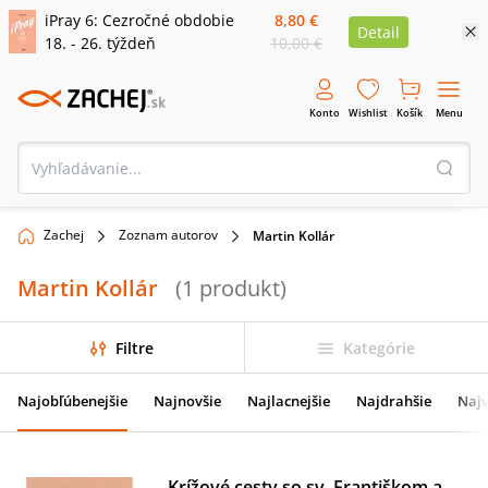
iPray 6: Cezročné obdobie
8,80 €
Detail
18. - 26. týždeň
10,00 €
Konto
Wishlist
Košík
Menu
Zachej
Zoznam autorov
Martin Kollár
Martin Kollár
(
1
produkt
)
Filtre
Kategórie
Najobľúbenejšie
Najnovšie
Najlacnejšie
Najdrahšie
Najv
Krížové cesty so sv. Františkom a