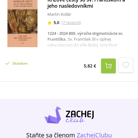
jeho nasledovníkmi
Martin Kollár
5,0
(
7
recenzií
)
1224 - 2024 800. výročie stigmatizácie sv.
Františka
.
Sv. František žil v úplnej
odovzdanosti do vôle Božej. Svoj život
odovzdal Ježišovi do tej miery, že túžil prežiť
jeho muky pri ukrižovaní... Dar stigmatizácie
svätého Františka z Assisi, ktorá sa uskutočnila
Skladom
5,82 €
pred osemsto rokmi v tichu samoty pustovne
na vrchu La Verná si pripomíname
modlitebníkom, ktorý obsahuje šestnásť
krížových ciest. Napísali ich členovia
františkánskej rodiny. Obsahujú modlitby,
myšlienky a reálie zo života sv. Františka a
niektorých ďalších svätých zo serafínského
rádu: Klára, Anton Paduánsky, Bonaventúra,
Maximilián Mária Kolbe, blahoslavení Michal a
Zbignev ako aj novic Štefan Iglódy, ktorý
zomrel v povesti svätosti. Zbierka krížových
ciest nám môže pomôcť uvažovať nad znakmi
Staňte sa členom
ZachejClubu