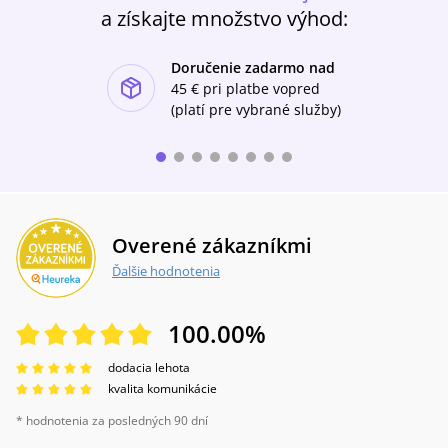
lásky a pokory nášho Spasiteľa. Pri úprimnej
a získajte množstvo výhod:
modlitbe určite poskytne svetlo, útechu i
povzbudenie v našom vlastnom nasledovaní
ukrižovaného a vzkrieseného Pána.
Doručenie zadarmo nad
ishlist-u
45 €
pri platbe vopred
(platí pre vybrané služby)
Overené zákazníkmi
Ďalšie hodnotenia
100.00
%
dodacia lehota
kvalita komunikácie
* hodnotenia za posledných 90 dní