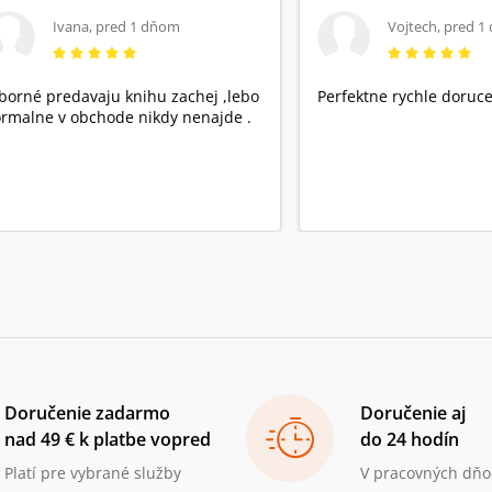
Ivana
,
pred 1 dňom
Vojtech
,
pred 1
borné predavaju knihu zachej ,lebo
Perfektne rychle doruce
rmalne v obchode nikdy nenajde .
Doručenie zadarmo
Doručenie aj
nad 49 € k platbe vopred
do 24 hodín
Platí pre vybrané služby
V pracovných dňo