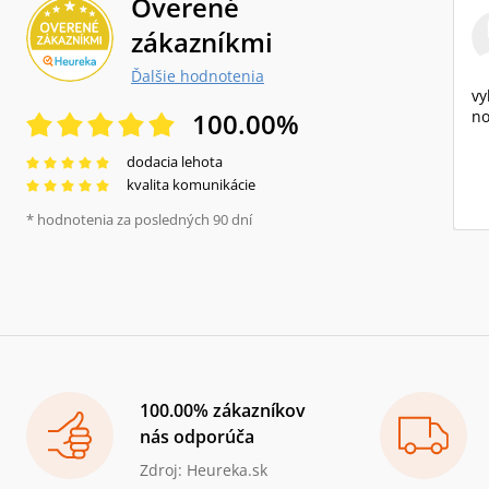
Overené
zákazníkmi
Ďalšie hodnotenia
vy
100.00
%
no
dodacia lehota
kvalita komunikácie
* hodnotenia za posledných 90 dní
100.00% zákazníkov
nás odporúča
Zdroj: Heureka.sk