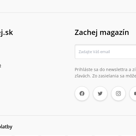
j.sk
Zachej magazín
o
Prihláste sa do newslettra a 
zľavách. Zo zasielania sa môže
platby