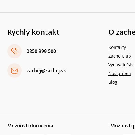
Rýchly kontakt
O zache
Kontakty
0850 999 500
ZachejClub
Vydavateľstv
zachej@zachej.sk
Náš príbeh
Blog
Možnosti doručenia
Možnosti 