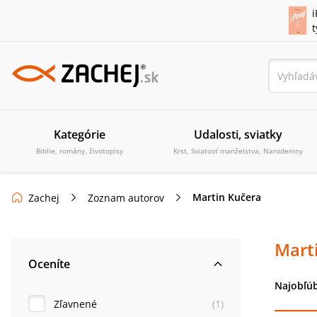
i
Kategórie
Udalosti, sviatky
Biblie, romány, životopisy
Krst, Sviatosť manželstva, Narodeniny
Martin Kučera
Zachej
Zoznam autorov
Mart
Oceníte
Najobľúb
Zľavnené
(
1
)