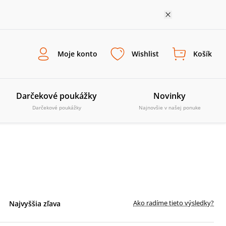
Moje konto
Wishlist
Košík
Darčekové poukážky
Novinky
Darčekové poukážky
Najnovšie v našej ponuke
Ako radíme tieto výsledky?
Najvyššia zľava