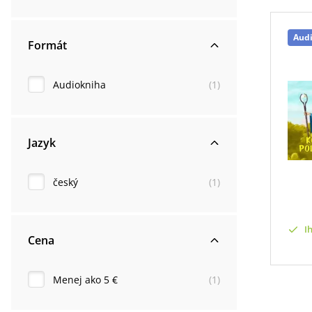
Aud
Formát
Audiokniha
(
1
)
Jazyk
český
(
1
)
I
Cena
Menej ako 5 €
(
1
)