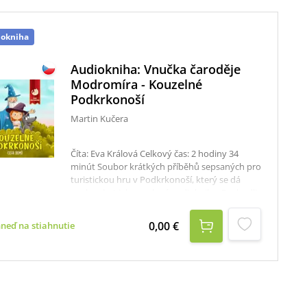
iokniha
Audiokniha: Vnučka čaroděje
Modromíra - Kouzelné
Podkrkonoší
Martin Kučera
Číta: Eva Králová Celkový čas: 2 hodiny 34
minút Soubor krátkých příběhů sepsaných pro
turistickou hru v Podkrkonoší, který se dá
poslouchat jako ucelená audiokniha. Rozhodli
jsme se ji nabídnout jako volné pokračování
Vnučky čaroděje Modromíra pro všechny děti,
0,00 €
hneď na stiahnutie
které naše hrdiny milují. Audioknihu si můžete
poslechnout doma nebo vyrazit do
Podkrkonoší, místa navštívit a příslušné
příběhy si pustit přímo na místě. Pozor:
Modromírovu hůl v kameni v parku v Žirči u
Dvora Králové skutečně najdete.Příběh: Vlk