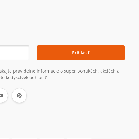
Prihlásiť
získajte pravidelné informácie o super ponukách, akciách a
te kedykoľvek odhlásiť.