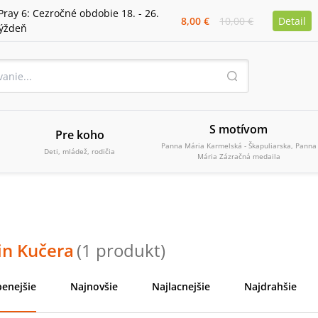
Pray 6: Cezročné obdobie 18. - 26.
8,00 €
10,00 €
Detail
týždeň
S motívom
Pre koho
Panna Mária Karmelská - Škapuliarska, Panna
Deti, mládež, rodičia
Mária Zázračná medaila
in Kučera
(
1
produkt
)
enejšie
Najnovšie
Najlacnejšie
Najdrahšie