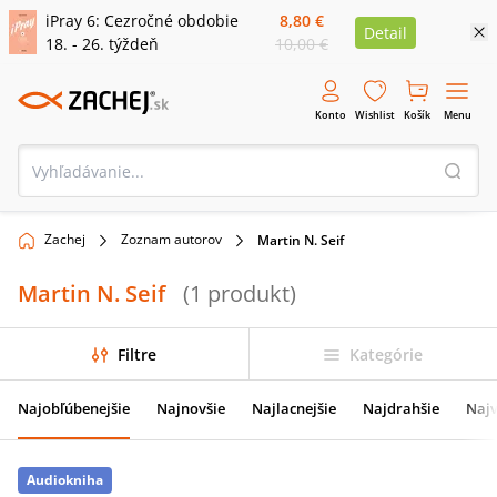
iPray 6: Cezročné obdobie
8,80 €
Detail
18. - 26. týždeň
10,00 €
Konto
Wishlist
Košík
Menu
Zachej
Zoznam autorov
Martin N. Seif
Martin N. Seif
(
1
produkt
)
Filtre
Kategórie
Najobľúbenejšie
Najnovšie
Najlacnejšie
Najdrahšie
Najv
Audiokniha