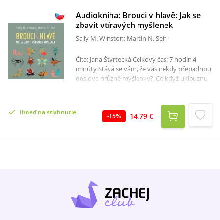
Audiokniha: Brouci v hlavě: Jak se
zbavit vtíravých myšlenek
Sally M. Winston; Martin N. Seif
Číta: Jana Štvrtecká Celkový čas: 7 hodín 4
minúty Stává se vám, že vás někdy přepadnou
doslova hrůzné myšlenky?„Co když uklouznu
ve vaně a zraním se?“„Co když mi při koupání
vyklouzne dítě z ruky?“Ba dokonce: „Co mi
zabrání strčit kocoura do mrazáku?“Jsme
Ihneď na stiahnutie
špatní, nemožní, ba psychicky nemocní, když
14,79 €
-
15
%
nám čas od času tohle vytane v mysli? Nikoli!
Tyto nechtěné vtíravé myšlenky mají i zdraví a
hodní lidé. Jestli vás takové nápady trápí, pak
vám autoři – američtí psychologové, odborníci
na zvládání úzkosti – pomohou odpoutat se
od nich, překonat zahanbení, které s sebou
nesou, a snížit vaši úzkost.Díky této knize
poznáte, že nad vtíravými myšlenkami – těmi
brouky v hlavě – můžete vyhrát.Nahrávka
vznikla podle knihy Sally M. Winstonové &
Martina N. Seifa Brouci v hlavě, vydané