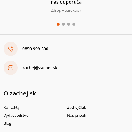
nás odporúča
Zdroj: Heureka.sk
0850 999 500
zachej@zachej.sk
O zachej.sk
Kontakty
ZachejClub
Vydavateľstvo
Náš príbeh
Blog