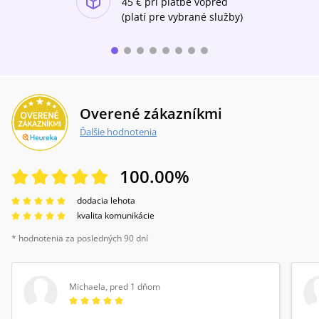
ľahkej a v neposlednom rade i vtipnej
45 €
pri platbe vopred
audioknihe.
(platí pre vybrané služby)
Overené zákazníkmi
Ďalšie hodnotenia
100.00
%
dodacia lehota
kvalita komunikácie
* hodnotenia za posledných 90 dní
Michaela
,
pred 1 dňom