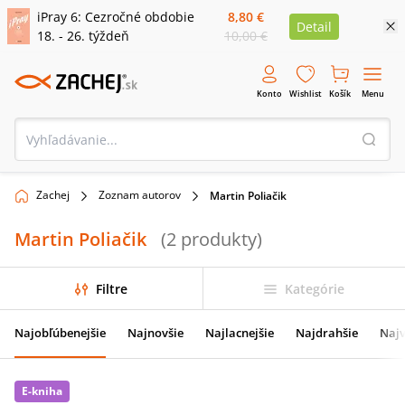
iPray 6: Cezročné obdobie
8,80 €
Detail
18. - 26. týždeň
10,00 €
Konto
Wishlist
Košík
Menu
Zachej
Zoznam autorov
Martin Poliačik
Martin Poliačik
(
2
produkty
)
Filtre
Kategórie
Najobľúbenejšie
Najnovšie
Najlacnejšie
Najdrahšie
Najv
E-kniha