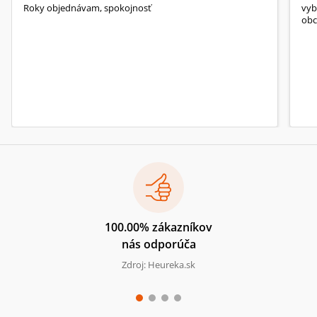
Roky objednávam, spokojnosť
vyb
obc
100.00% zákazníkov
nás odporúča
Zdroj: Heureka.sk