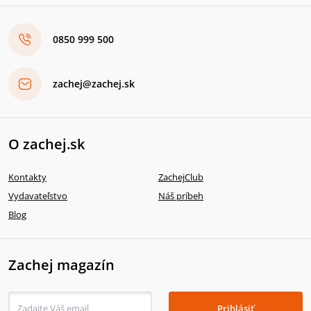
0850 999 500
zachej@zachej.sk
O zachej.sk
Kontakty
ZachejClub
Vydavateľstvo
Náš príbeh
Blog
Zachej magazín
Prihlásiť