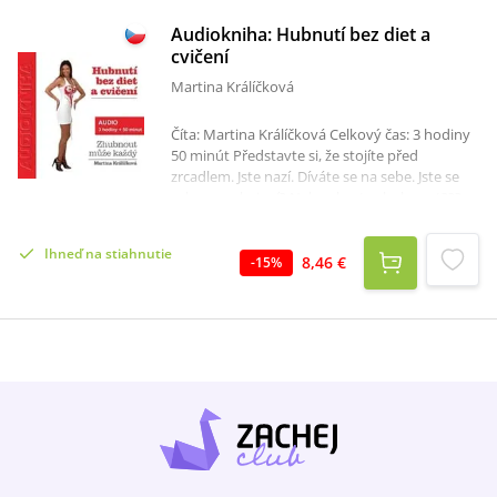
Audiokniha: Hubnutí bez diet a
cvičení
Martina Králíčková
Číta: Martina Králíčková Celkový čas: 3 hodiny
50 minút Představte si, že stojíte před
zrcadlem. Jste nazí. Díváte se na sebe. Jste se
sebou spokojení? Nebo chcete zhubnout???
Pokud chcete zhubnout, pak je tato
audiokniha pro vás. Martina Králíčková ví, jak
Ihneď na stiahnutie
na to. Přitom diety nedrží. Nejí ani nízkotučné
8,46 €
-
15
%
potraviny. Jí klidně i večer. Někdy hřeší. Dá si
koláč, čokoládu, klobásu nebo smažené
brambůrky. A přesto je štíhlá. Její jednoduchá
pravidla vám ušetří spoustu trápení s dietami.
Audiokniha, která vám ušetří spoustu
myšlenek, které pak budete moci zaměřit na
mnohem důležitější věci, než je počítání kalorií.
Ušetří vám i spoustu peněz za odtučňovací
kůry. Na co ještě čekáte? Zhubnout můžete i
vy. Začněte hned teď! Obsah: Předmluva Úvod
Kapitola 1 - Je obezita dědičná? Kapitola 2 -