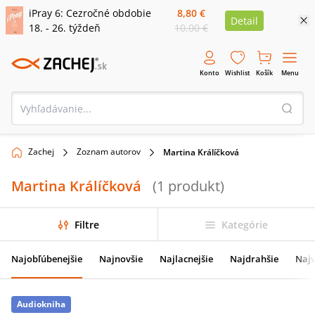
iPray 6: Cezročné obdobie
8,80 €
Detail
18. - 26. týždeň
10,00 €
Konto
Wishlist
Košík
Menu
Zachej
Zoznam autorov
Martina Králíčková
Martina Králíčková
(
1
produkt
)
Filtre
Kategórie
Najobľúbenejšie
Najnovšie
Najlacnejšie
Najdrahšie
Najv
Audiokniha