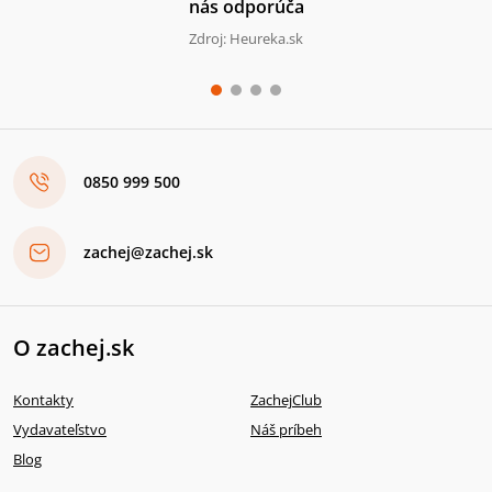
nás odporúča
Zdroj: Heureka.sk
0850 999 500
zachej@zachej.sk
O zachej.sk
Kontakty
ZachejClub
Vydavateľstvo
Náš príbeh
Blog