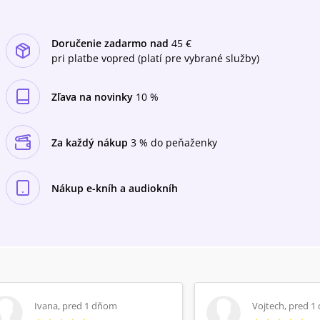
nielen liberáli, ale aj ich oponenti.
Doručenie zadarmo nad
45 €
pri platbe vopred (platí pre vybrané služby)
Zľava na novinky
10 %
Za každý nákup
3 % do peňaženky
Nákup e-kníh a audiokníh
Ivana
,
pred 1 dňom
Vojtech
,
pred 1