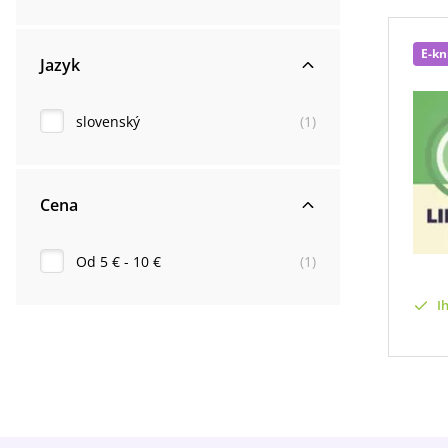
E-kn
Jazyk
slovenský
(
1
)
Cena
Od 5 € - 10 €
(
1
)
I