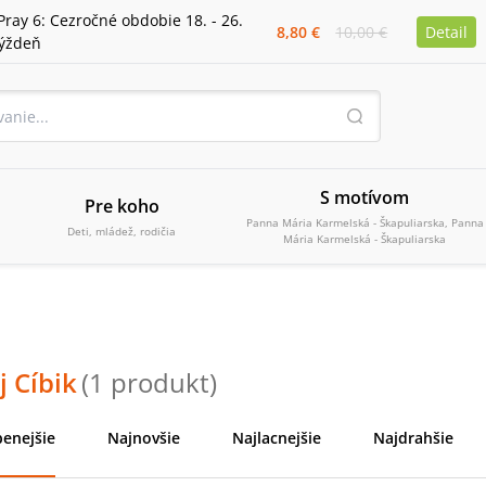
Pray 6: Cezročné obdobie 18. - 26.
8,80 €
10,00 €
Detail
týždeň
S motívom
Pre koho
Panna Mária Karmelská - Škapuliarska, Panna
Deti, mládež, rodičia
Mária Karmelská - Škapuliarska
 Cíbik
(
1
produkt
)
enejšie
Najnovšie
Najlacnejšie
Najdrahšie