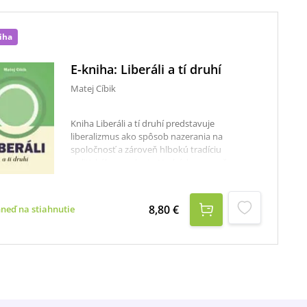
iha
E-kniha: Liberáli a tí druhí
Matej Cíbik
Kniha Liberáli a tí druhí predstavuje
liberalizmus ako spôsob nazerania na
spoločnosť a zároveň hlbokú tradíciu
politického myslenia. Vychádza prevažne zo
súčasných politických diskusií na Slovensku a v
strednej Európe, ktoré sa snaží prístupným
spôsobom filozoficky uchopiť. Okrem
8,80 €
hneď na stiahnutie
vysvetlenia zdrojov liberálneho politického
myslenia, jeho histórie a súčasnosti sa preto
venuje zásadným sporným témam vo
verejnom priestore: štátnemu
prerozdeľovaniu bohatstva, feminizmu,
právam homosexuálov či utečencom. Čitateľ si
z nej odnesie porozumenie hodnotových
základov súčasnej spoločnosti, ako ich vnímajú