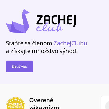
Staňte sa členom
ZachejClubu
a získajte množstvo výhod:
Zistiť viac
Overené
zákazníkmi