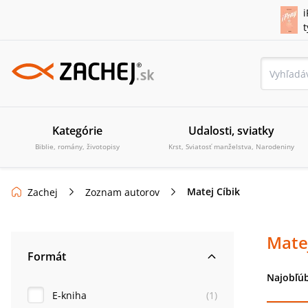
i
Kategórie
Udalosti, sviatky
Biblie, romány, životopisy
Krst, Sviatosť manželstva, Narodeniny
Matej Cíbik
Zachej
Zoznam autorov
Matej
Formát
Najobľúb
E-kniha
(
1
)