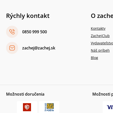
Rýchly kontakt
O zache
Kontakty
0850 999 500
ZachejClub
Vydavateľstv
zachej@zachej.sk
Náš príbeh
Blog
Možnosti doručenia
Možnosti 