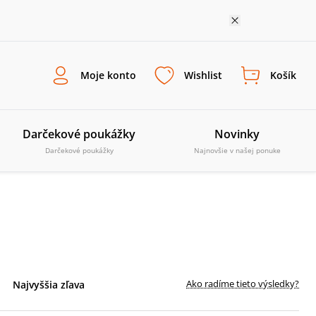
Moje konto
Wishlist
Košík
Darčekové poukážky
Novinky
Darčekové poukážky
Najnovšie v našej ponuke
Ako radíme tieto výsledky?
Najvyššia zľava