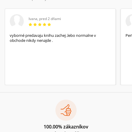
Ivana
,
pred 2 dňami
vyborné predavaju knihu zachej ,lebo normalne v
Per
obchode nikdy nenajde .
100.00% zákazníkov