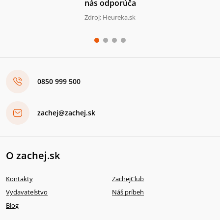
nás odporúča
Zdroj: Heureka.sk
0850 999 500
zachej@zachej.sk
O zachej.sk
Kontakty
ZachejClub
Vydavateľstvo
Náš príbeh
Blog