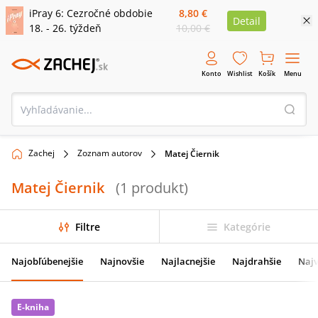
iPray 6: Cezročné obdobie
8,80 €
Detail
18. - 26. týždeň
10,00 €
Konto
Wishlist
Košík
Menu
Zachej
Zoznam autorov
Matej Čiernik
Matej Čiernik
(
1
produkt
)
Filtre
Kategórie
Najobľúbenejšie
Najnovšie
Najlacnejšie
Najdrahšie
Najv
E-kniha