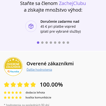
Staňte sa členom
ZachejClubu
na oddelení, ktorý pozná nielen choroby, ale aj
príbehy pacientov s horšími aj lepšími
a získajte množstvo výhod:
koncami, medicínu ako vedu, ale aj jej horšiu
stránku, kde sa nejedná o pacienta, ale o
Doručenie zadarmo nad
úradovanie a o peniaze.
ishlist-u
45 €
pri platbe vopred
(platí pre vybrané služby)
Overené zákazníkmi
Ďalšie hodnotenia
100.00
%
dodacia lehota
kvalita komunikácie
* hodnotenia za posledných 90 dní