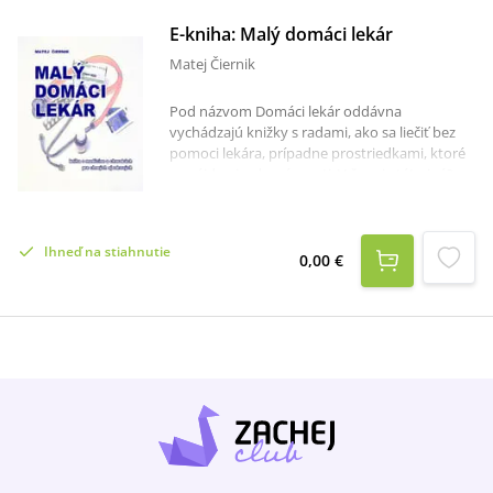
E-kniha: Malý domáci lekár
Matej Čiernik
Pod názvom Domáci lekár oddávna
vychádzajú knižky s radami, ako sa liečiť bez
pomoci lekára, prípadne prostriedkami, ktoré
sa nájdu aj v domácnosti. V čom je táto iná?
Okrem suchopárneho popisu chorôb aj trochu
rozpráva o tom, ako to chodí v medicíne
celkovo a v slovenskom zdravotníctve zvlášť.
Ihneď na stiahnutie
Snaží sa poradiť, ako si pomôcť bez lekára, ale
0,00 €
aj kedy sa to už nedá, kam sa potom obrátiť a
nestratiť sa v komplikovanom systéme
zdravotníckej starostlivosti. A tiež chce pomôcť
rozlíšiť, čo je závažné, čo dokonca môže
ohroziť život, a s ktorými ťažkosťami sa dá
počkať a skúsiť ich zvládnuť aj doma.
Vynecháva však špecifické okruhy (detské
lekárstvo, ženské choroby, toxikománie...),
ktoré, pokiaľ niekoho zaujímajú, väčšinou už v
rozsahu samostatnej knihy od príslušného
špecialistu.Autor je lekár s dlhoročnou praxou