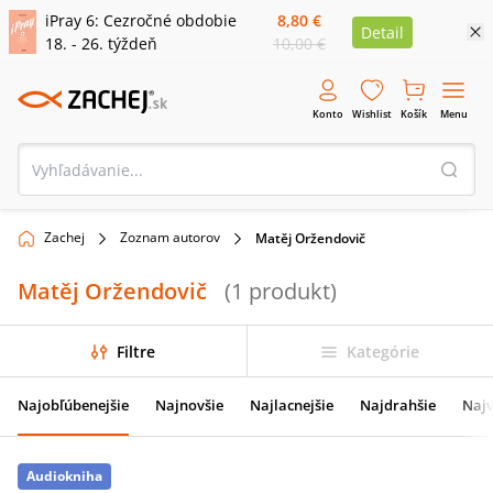
iPray 6: Cezročné obdobie
8,80 €
Detail
18. - 26. týždeň
10,00 €
Konto
Wishlist
Košík
Menu
Zachej
Zoznam autorov
Matěj Oržendovič
Matěj Oržendovič
(
1
produkt
)
Filtre
Kategórie
Najobľúbenejšie
Najnovšie
Najlacnejšie
Najdrahšie
Najv
Audiokniha