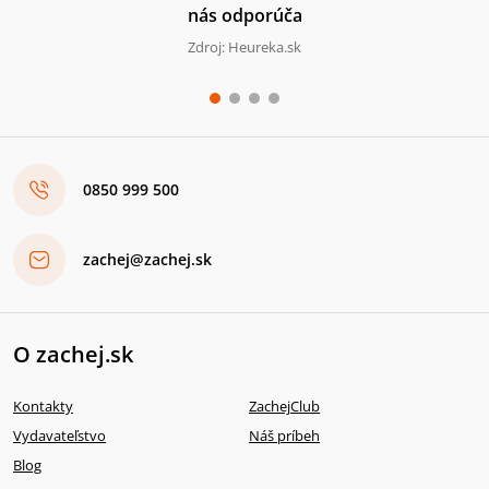
nás odporúča
Zdroj: Heureka.sk
0850 999 500
zachej@zachej.sk
O zachej.sk
Kontakty
ZachejClub
Vydavateľstvo
Náš príbeh
Blog