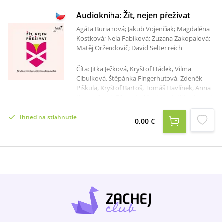
Audiokniha: Žít, nejen přežívat
Agáta Burianová; Jakub Vojenčiak; Magdaléna
Kostková; Nela Fabíková; Zuzana Zakopalová;
Matěj Oržendovič; David Seltenreich
Číta: Jitka Ježková, Kryštof Hádek, Vilma
Cibulková, Štěpánka Fingerhutová, Zdeněk
Piškula, Kryštof Bartoš, Tomáš Havlínek, Anna
Kameníková, Elizaveta Maximová, Klára Issová,
Antonie Rašilovová, David Petržalka Celkový
čas: 2 hodiny 29 minút Povídky jsou dílem
Ihneď na stiahnutie
0,00 €
literární soutěž „Žít, nejen přežívat“, kterou
vyhlásil spolek Amelie z.s. ve spolupráci s
agenturou Impact PR & Consultancy a.s.
Pořadatelé nechtěli jen přispět ke změně
pohledu na onkologické onemocnění a otevřít
ve společnosti stále tabuizované téma
rakoviny, ale i poukázat na roli spolku Amélie,
který poskytuje onkologicky nemocným a
jejich blízkým psychosociální pomoc, jež jim
pomáhá lépe zvládat náročné životní situace
spojené s nemocí.Každá z 12ti povídek přináší