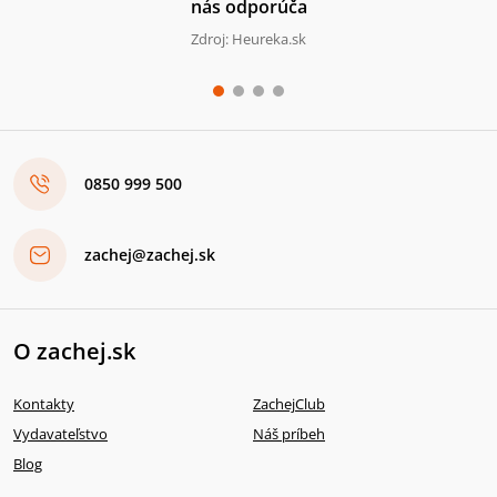
nás odporúča
Zdroj: Heureka.sk
0850 999 500
zachej@zachej.sk
O zachej.sk
Kontakty
ZachejClub
Vydavateľstvo
Náš príbeh
Blog