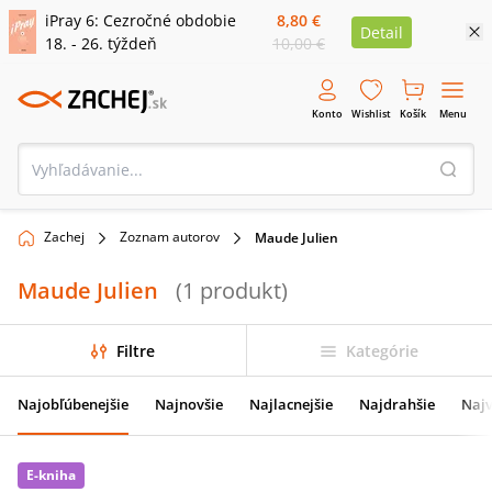
iPray 6: Cezročné obdobie
8,80 €
Detail
18. - 26. týždeň
10,00 €
Konto
Wishlist
Košík
Menu
Zachej
Zoznam autorov
Maude Julien
Maude Julien
(
1
produkt
)
Filtre
Kategórie
Najobľúbenejšie
Najnovšie
Najlacnejšie
Najdrahšie
Najv
E-kniha