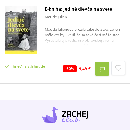
E-kniha: Jediné dievča na svete
Maude Julien
Maude Julienová prežila také detstvo, že len
málokto by uveril, že sa také čosi môže stať.
Vyrastala aj s rodičmi v obrovskej vile na
severe Francúzska. S nikým sa nestýkali. Otec
ju nútil podstúpiť množstvo krutých testov,
jeho dcéra sa mala totiž stať nadčlovekom.
Okrem toho sa musela učiť hrať na desiatkach
Ihneď na stiahnutie
hudobných nástrojov. Zatváral ju v pivnici,
9,49 €
-
30
%
zatiaľ čo dookola behali potkany a bez
zaváhania musela dokázať držať drôty nabité
elektrinou. Jediné dievča na svete je
rozprávanie o tom, ako Maude našla nádej v
prekliatom a osamelom živote pomocou lásky
zvierat a predstavivosti vo svete kníh. Je to
príbeh o inštinkte, súcite a vášni. Unikla, aby
mohla porozprávať, čo prežila.