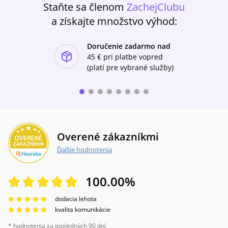
Staňte sa členom
ZachejClubu
a získajte množstvo výhod:
Doručenie zadarmo nad
ishlist-u
45 €
pri platbe vopred
(platí pre vybrané služby)
Overené zákazníkmi
Ďalšie hodnotenia
100.00
%
dodacia lehota
kvalita komunikácie
* hodnotenia za posledných 90 dní