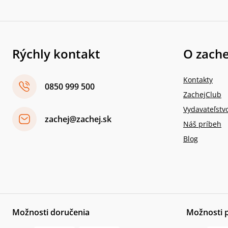
Rýchly kontakt
O zache
Kontakty
0850 999 500
ZachejClub
Vydavateľstv
zachej@zachej.sk
Náš príbeh
Blog
Možnosti doručenia
Možnosti 