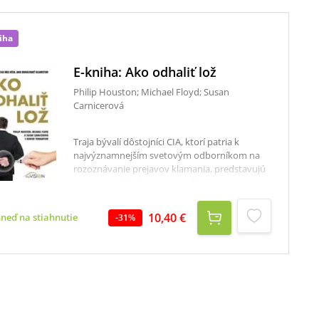
iha
E-kniha: Ako odhaliť lož
Philip Houston; Michael Floyd; Susan
Carnicerová
Traja bývalí dôstojníci CIA, ktorí patria k
najvýznamnejším svetovým odborníkom na
rozoznávanie prejavov klamania, predstavujú
svoje osvedčené postupy odhaľovania
lži.Predstavte si, ako by sa zmenil váš život,
keby ste dokázali rozoznať, či vám niekto
10,40 €
hneď na stiahnutie
-
31
%
klame alebo hovorí pravdu. Či už prijímate
nového zamestnanca, chystáte finančnú
investíciu, hovoríte so svojím dieťaťom o
drogách, predkladáte svojej lepšej polovičke
podozrenie na neveru, alebo máte rande s
niekým novým, schopnosť odhaliť lož môže
mať ďalekosiahle dôsledky, ktoré môžu
dokonca úplne zmeniť váš život.Philip