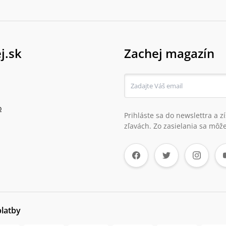
j.sk
Zachej magazín
o
Prihláste sa do newslettra a 
zľavách. Zo zasielania sa môže
platby