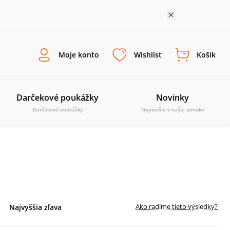
Moje konto
Wishlist
Košík
Darčekové poukážky
Novinky
Darčekové poukážky
Najnovšie v našej ponuke
Ako radíme tieto výsledky?
Najvyššia zľava