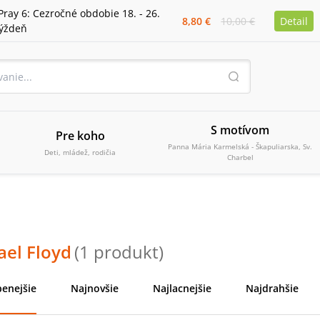
Pray 6: Cezročné obdobie 18. - 26.
8,80 €
10,00 €
Detail
týždeň
S motívom
Pre koho
Panna Mária Karmelská - Škapuliarska, Sv.
Deti, mládež, rodičia
Charbel
ael Floyd
(
1
produkt
)
enejšie
Najnovšie
Najlacnejšie
Najdrahšie