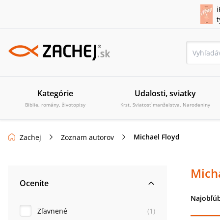
i
Kategórie
Udalosti, sviatky
Biblie, romány, životopisy
Krst, Sviatosť manželstva, Narodeniny
Michael Floyd
Zachej
Zoznam autorov
Mich
Oceníte
Najobľúb
Zľavnené
(
1
)