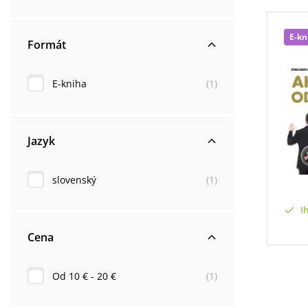
E-kn
Formát
E-kniha
(
1
)
Jazyk
slovenský
(
1
)
I
Cena
Od 10 € - 20 €
(
1
)