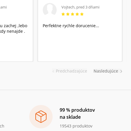
ňami
Vojtech
,
pred 3 dňami
u zachej ,lebo
Perfektne rychle dorucenie...
dy nenajde .
Predchadzajúce
Nasledujúce
99 % produktov
na sklade
ch
19543 produktov