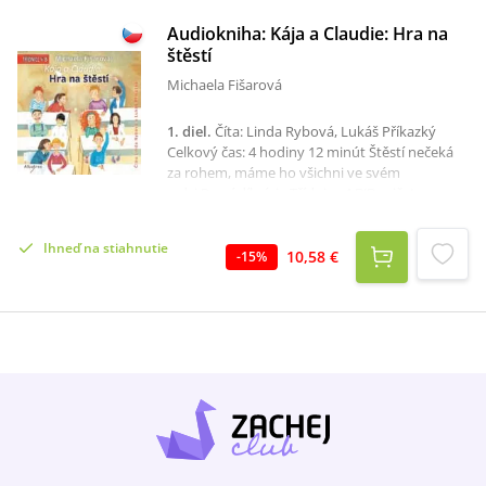
Audiokniha: Kája a Claudie: Hra na
štěstí
Michaela Fišarová
1. diel
.
Číta: Linda Rybová, Lukáš Příkazký
Celkový čas: 4 hodiny 12 minút Štěstí nečeká
za rohem, máme ho všichni ve svém
srdci.První díl série Třídnice 4.B!Dvojčata
Claudie a Karel chodí do 4.B a protože se jejich
rodiče rozvedli, tráví jeden týden u maminky a
Ihneď na stiahnutie
druhý zase ve vesnickém domku s tatínkem a
10,58 €
-
15
%
babičkou. Po jedné sourozenecké hádce se ale
Claudie zraní a skončí v nemocnici. Vyděšená
maminka se proto rozhodne, že děti už k
tatínkovi nepustí.Kája i Claudie jsou smutní a
nevědí, co dělat. Rozhodnou se proto utéct z
domova. A cestou je čeká dobrodružství, na
jaké nikdy nezapomenou.