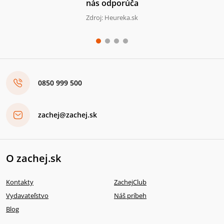
nás odporúča
Zdroj: Heureka.sk
0850 999 500
zachej@zachej.sk
O zachej.sk
Kontakty
ZachejClub
Vydavateľstvo
Náš príbeh
Blog