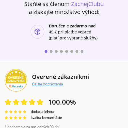
Staňte sa členom
ZachejClubu
a získajte množstvo výhod:
Doručenie zadarmo nad
ishlist-u
45 €
pri platbe vopred
(platí pre vybrané služby)
Overené zákazníkmi
Ďalšie hodnotenia
100.00
%
dodacia lehota
kvalita komunikácie
* hodnotenia za posledných 90 dní