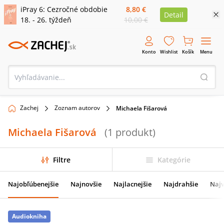
iPray 6: Cezročné obdobie
8,80 €
Detail
18. - 26. týždeň
10,00 €
Konto
Wishlist
Košík
Menu
Zachej
Zoznam autorov
Michaela Fišarová
Michaela Fišarová
(
1
produkt
)
Filtre
Kategórie
Najobľúbenejšie
Najnovšie
Najlacnejšie
Najdrahšie
Najv
Audiokniha