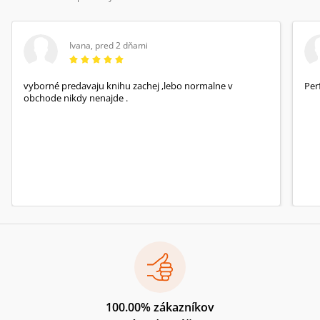
Ivana
,
pred 2 dňami
vyborné predavaju knihu zachej ,lebo normalne v
Per
obchode nikdy nenajde .
100.00% zákazníkov