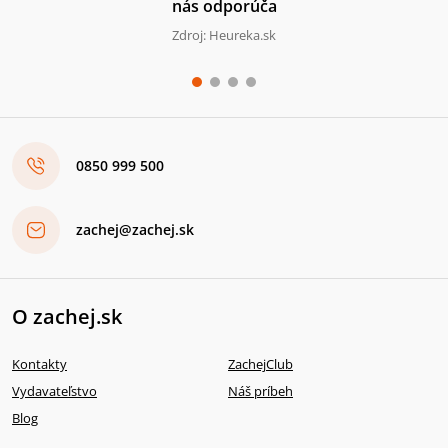
nás odporúča
Zdroj: Heureka.sk
0850 999 500
zachej@zachej.sk
O zachej.sk
Kontakty
ZachejClub
Vydavateľstvo
Náš príbeh
Blog