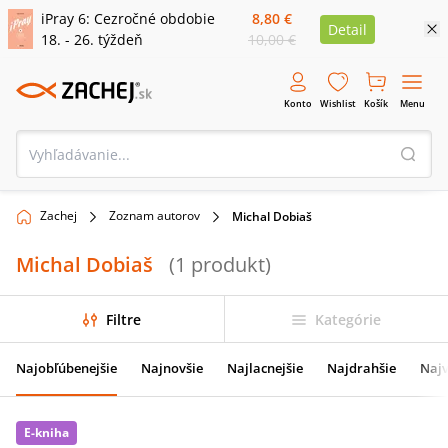
iPray 6: Cezročné obdobie
8,80 €
Detail
18. - 26. týždeň
10,00 €
Konto
Wishlist
Košík
Menu
Zachej
Zoznam autorov
Michal Dobiaš
Michal Dobiaš
(
1
produkt
)
Filtre
Kategórie
Najobľúbenejšie
Najnovšie
Najlacnejšie
Najdrahšie
Najv
E-kniha