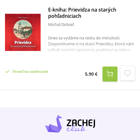
E-kniha: Prievidza na starých
pohľadniciach
Michal Dobiaš
Dnes sa vydáme na cestu do minulosti.
Zaspomíname si na starú Prievidzu, ktorá nám
odhalí mnohé tajomstvá, predstaví sa nám v
plnej kráse tak, ako ju mnohí ani nepoznajú.
Stretneme pôvodných obyvateľov, ktorí si žili
svoj všedný život Prievidžana, smiali sa,
Ihneď na stiahnutie
smútili, snívali aj plánovali. Stretneme ľudí, o
5,90 €
ktorých s nostalgiou hovoríme ako o minulých
generáciách. Oni tvorili naše mesto. Netušili,
ako bude vyzerať dnes, no stále vedia
rozprávať o tom, aké bolo kedysi. Knihu
Prievidza na starých pohľadniciach zostavil
Prievidzský zberateľ starých pohľadníc Michal
Dobiaš zo svojej súkromnej zbierky. Každá z
pohľadníc má svoj príbeh. Rozpráva o tom,
kam sa podeli tie domčeky, polia, lúky i ľudia.
Už nie sú, a predsa ostali súčasťou mesta.
Pohľadnica je totiž niečo celkom iné ako