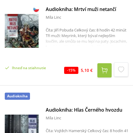
Audiokniha: Mrtví muži netančí
Míla Linc
Číta: Jiří Pobuda Celkový čas: 8 hodín 42 minút
Tři muži: Meyrink, který býval nejlepším
lovčím, ale smůla se mu lepí na paty. Jocachim,
který býval žoldnéřem, než přišel o ruku a stal
se z něj mrzák. Volkan, který býval člověkem,
jenže v okamžik smrti jej třikrát prokleli a on
neměl na výběr - buď navěky tančit na obloze
Ihneď na stiahnutie
s kostlivci, nebo se stát poslem paní Smrti.
5,10 €
-
15
%
Život na okraji Černého hvozdu je kořeněn krví
a do jeho nitra by se lidé neměli ani snažit
pohlédnout. Přesto se tam tito tři muži
vydávají... A vy můžete na tuto výpravu s nimi
Audiokniha
v audioknize mistrně načtené Jiřím Pobudou, a
doplněné hudbou plzeňské kapely Elthin.
Audiokniha: Hlas Černého hvozdu
Míla Linc
Číta: Vojtěch Hamerský Celkový čas: 8 hodín 41