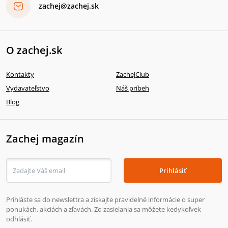
zachej@zachej.sk
O zachej.sk
Kontakty
ZachejClub
Vydavateľstvo
Náš príbeh
Blog
Zachej magazín
Prihlásiť
Prihláste sa do newslettra a získajte pravidelné informácie o super
ponukách, akciách a zľavách. Zo zasielania sa môžete kedykoľvek
odhlásiť.