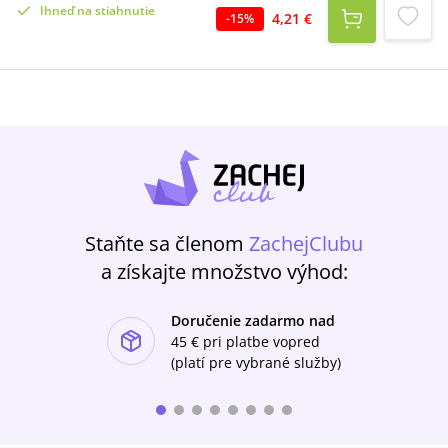
Ihneď na stiahnutie
Vrchoviny. Kejklíř Žibřid zaspí schůzku se smrtí.
4,21 €
-
15
%
A Richard z Línavce, pán z Nemanic, chudý jak
kostelní myš, se postaví démonům minulosti i
nepřátelům z masa a kostí.Ale svět není tak
černobílý, jak by se mohlo zdát...
Staňte sa členom
ZachejClubu
a získajte množstvo výhod:
Doručenie zadarmo nad
ishlist-u
45 €
pri platbe vopred
(platí pre vybrané služby)