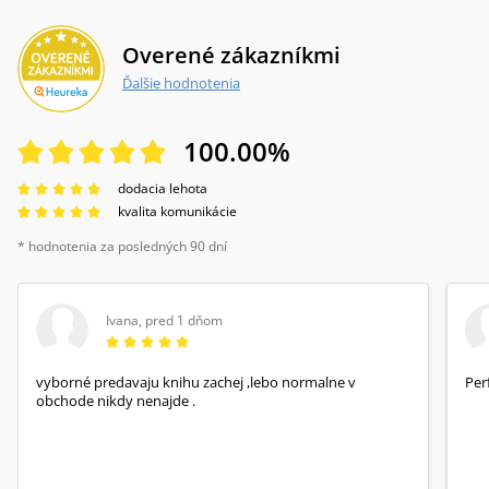
Overené zákazníkmi
Ďalšie hodnotenia
100.00
%
dodacia lehota
kvalita komunikácie
* hodnotenia za posledných 90 dní
Ivana
,
pred 1 dňom
vyborné predavaju knihu zachej ,lebo normalne v
Per
obchode nikdy nenajde .