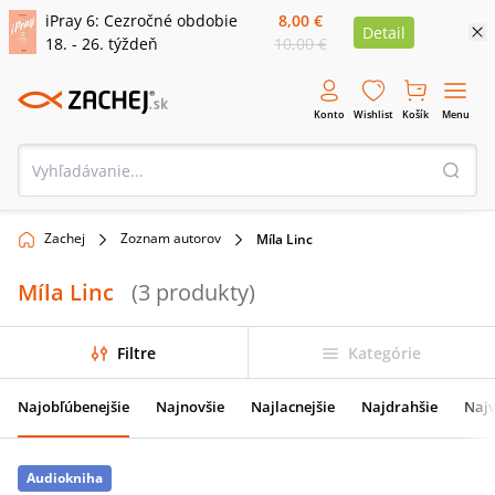
iPray 6: Cezročné obdobie
8,00 €
Detail
18. - 26. týždeň
10,00 €
Konto
Wishlist
Košík
Menu
Zachej
Zoznam autorov
Míla Linc
Míla Linc
(
3
produkty
)
Filtre
Kategórie
Najobľúbenejšie
Najnovšie
Najlacnejšie
Najdrahšie
Najv
Audiokniha