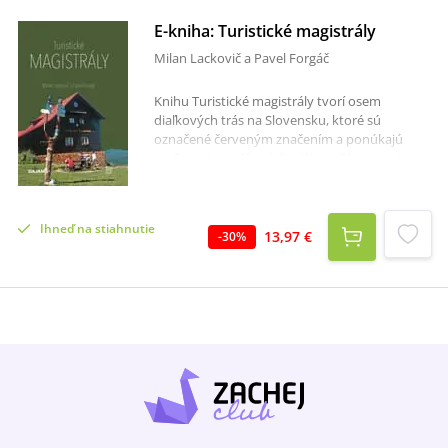
E-kniha: Turistické magistrály
Milan Lackovič a Pavel Forgáč
Knihu Turistické magistrály tvorí osem
diaľkových trás na Slovensku, ktoré sú
označené červeným značením a ponúkajú
možnosti viacdňových výletov.Okrem opisu
jednotlivých trás sa v knihe dozvieme aj
zaujímavosti o miestach, cez ktoré vedú
magistrály, a môžeme si vychutnať viac ako
Ihneď na stiahnutie
150 farebných fotografií, ktoré nám pomôžu
13,97 €
-
30
%
lepšie si predstaviť atmosféru a krásy
jednotlivých trás. Kniha Turistické magistrály je
súčasťou trilógie Turistické Slovensko.