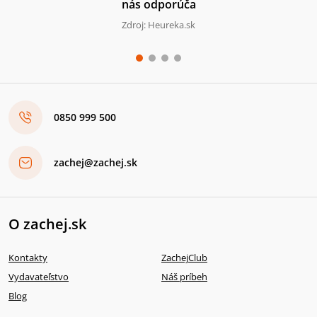
nás odporúča
Zdroj: Heureka.sk
0850 999 500
zachej@zachej.sk
O zachej.sk
Kontakty
ZachejClub
Vydavateľstvo
Náš príbeh
Blog