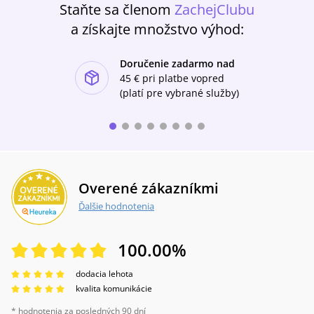
Staňte sa členom
ZachejClubu
a získajte množstvo výhod:
Doručenie zadarmo nad
ishlist-u
45 €
pri platbe vopred
(platí pre vybrané služby)
Overené zákazníkmi
Ďalšie hodnotenia
100.00
%
dodacia lehota
kvalita komunikácie
* hodnotenia za posledných 90 dní