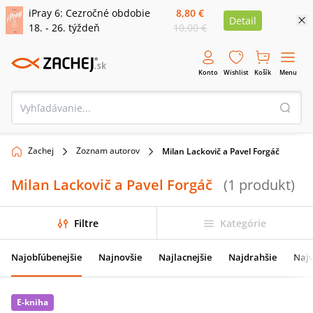
iPray 6: Cezročné obdobie
8,80 €
Detail
18. - 26. týždeň
10,00 €
Konto
Wishlist
Košík
Menu
Zachej
Zoznam autorov
Milan Lackovič a Pavel Forgáč
Milan Lackovič a Pavel Forgáč
(
1
produkt
)
Filtre
Kategórie
Najobľúbenejšie
Najnovšie
Najlacnejšie
Najdrahšie
Najv
E-kniha