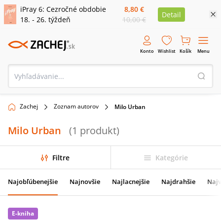
iPray 6: Cezročné obdobie
8,80 €
Detail
18. - 26. týždeň
10,00 €
Konto
Wishlist
Košík
Menu
Zachej
Zoznam autorov
Milo Urban
Milo Urban
(
1
produkt
)
Filtre
Kategórie
Najobľúbenejšie
Najnovšie
Najlacnejšie
Najdrahšie
Najv
E-kniha