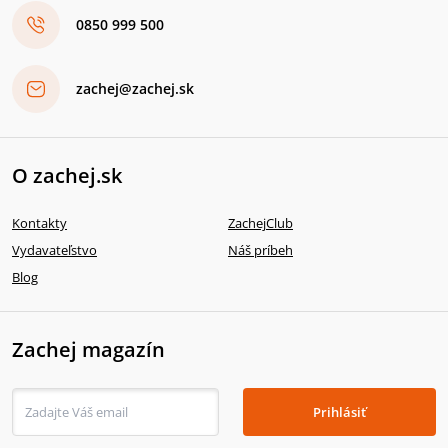
0850 999 500
zachej@zachej.sk
O zachej.sk
Kontakty
ZachejClub
Vydavateľstvo
Náš príbeh
Blog
Zachej magazín
Prihlásiť