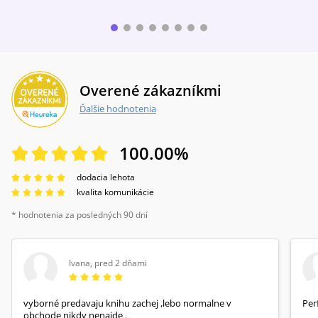
1940 bol šéfredaktorom ľudáckych novín
Gardista. V rámci svojej tvorby písal realistické
novely, poviedky zo života horalov a romány z
obdobia druhej svetovej vojny. Jeho
najvýznamnejším dielom je trilógia Živý bič,
Hmly na úsvite a V osídlach.
Overené zákazníkmi
Ďalšie hodnotenia
100.00
%
dodacia lehota
kvalita komunikácie
* hodnotenia za posledných 90 dní
Ivana
,
pred 2 dňami
vyborné predavaju knihu zachej ,lebo normalne v
Per
obchode nikdy nenajde .