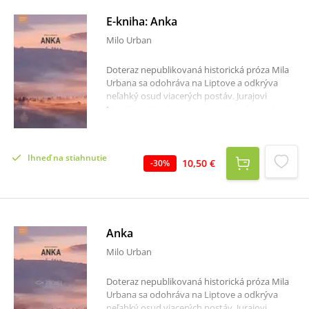
E-kniha: Anka
Milo Urban
Doteraz nepublikovaná historická próza Mila
Urbana sa odohráva na Liptove a odkrýva
neľahký osud viacerých postáv. Jurajovi
Majdišovi-Smoliarovi nepriatelia už druhý raz
vypálili dom a myslel si, že prišiel o svoju
rodinu. Nevedel, že jeho dcéra Anka aj syn
Boguš sú ešte nažive. Cesty oboch súrodencov
Ihneď na stiahnutie
sa nečakane skrížili na Veľkom hrade, ktorý bol
10,50 €
-
30
%
v rukách krutého Petra Komorovského.
Anka
Milo Urban
Doteraz nepublikovaná historická próza Mila
Urbana sa odohráva na Liptove a odkrýva
neľahký osud viacerých postáv. Jurajovi