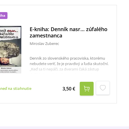
iha
E-kniha: Denník nasr... zúfalého
zamestnanca
Miroslav Zuberec
Denník zo slovenského pracoviska, ktorému
nebudete veriť, že je pravdivý a ľudia skutoční.
„Keď sa ti nepáči, za dverami čaká zástup
ďalších, ktorí čakajú na tvoje miesto.“
Hovorievajú direktívne riaditelia, pre ktorých je
tento spôsob vyjadrovania charakteristikou
3,50 €
hneď na stiahnutie
samou o sebe. Pozrel som párkrát za tieto
dvere a nestál tam nikto..." uvádza autor tejto
neobyčajnej knihy v úvode. Denník nasr...
zúfalého zamestnanca je autentickým
denníkom zamestnanca, ktorý sa pre
neobyčajné podmienky na pracovisku
rozhodol zaznamenávať všetko čerstvé, čo už