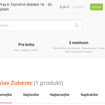
Pray 6: Cezročné obdobie 18. - 26.
8,00 €
10,00 €
Detail
týždeň
S motívom
Pre koho
Panna Mária Karmelská - Škapuliarska, Panna
Deti, mládež, rodičia
Mária Zázračná medaila
slav Zuberec
(
1
produkt
)
enejšie
Najnovšie
Najlacnejšie
Najdrahšie