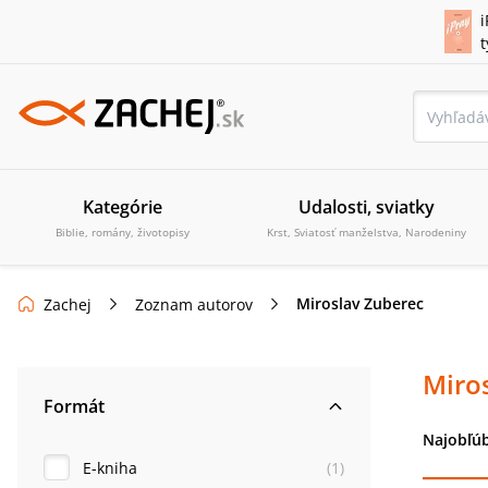
i
Kategórie
Udalosti, sviatky
Biblie, romány, životopisy
Krst, Sviatosť manželstva, Narodeniny
Miroslav Zuberec
Zachej
Zoznam autorov
Miro
Formát
Najobľúb
E-kniha
(
1
)