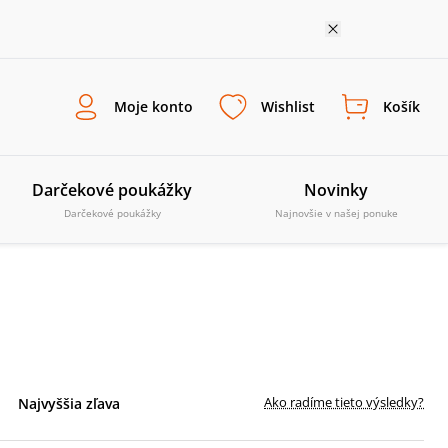
Moje konto
Wishlist
Košík
Darčekové poukážky
Novinky
Darčekové poukážky
Najnovšie v našej ponuke
Ako radíme tieto výsledky?
Najvyššia zľava