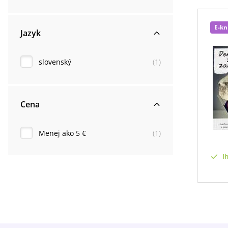
E-kn
Jazyk
slovenský
(
1
)
Cena
Menej ako 5 €
(
1
)
I