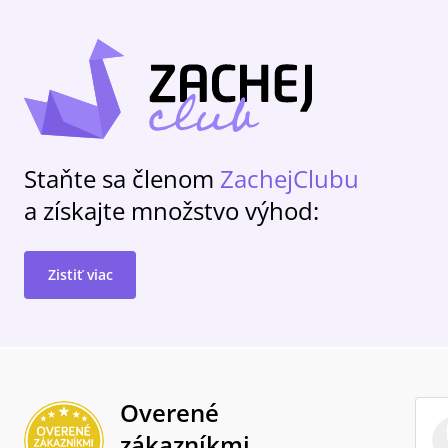
Staňte sa členom
ZachejClubu
a získajte množstvo výhod:
Zistiť viac
Overené
zákazníkmi