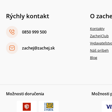
Rýchly kontakt
O zache
Kontakty
0850 999 500
ZachejClub
Vydavateľstv
zachej@zachej.sk
Náš príbeh
Blog
Možnosti doručenia
Možnosti 