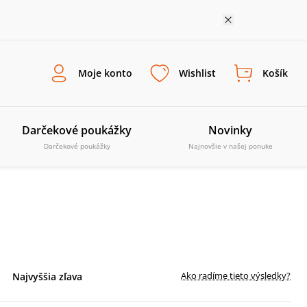
Moje konto
Wishlist
Košík
Darčekové poukážky
Novinky
Darčekové poukážky
Najnovšie v našej ponuke
Ako radíme tieto výsledky?
Najvyššia zľava