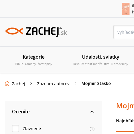
i
Kategórie
Udalosti, sviatky
Biblie, romány, životopisy
Krst, Sviatosť manželstva, Narodeniny
Mojmír Staško
Zachej
Zoznam autorov
Mojm
Oceníte
Najobľúb
Zľavnené
(
1
)