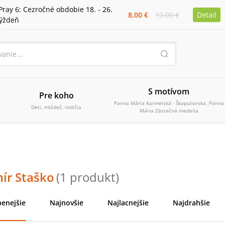
Pray 6: Cezročné obdobie 18. - 26.
8,00 €
10,00 €
Detail
týždeň
S motívom
Pre koho
Panna Mária Karmelská - Škapuliarska, Panna
Deti, mládež, rodičia
Mária Zázračná medaila
ír Staško
(
1
produkt
)
enejšie
Najnovšie
Najlacnejšie
Najdrahšie