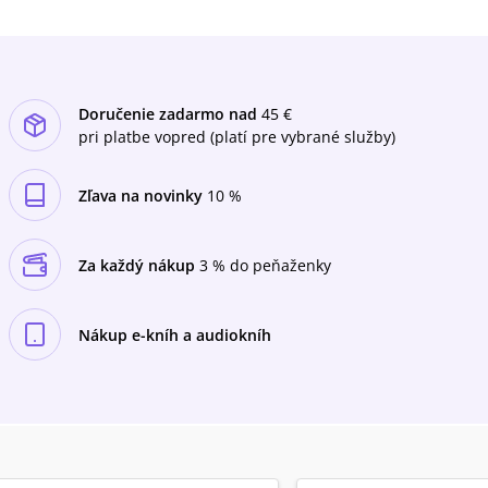
súčasťou európskeho a svetového diania.
Čitateľ tak získa ucelený obraz o historických a
súčasných ikonách, ktoré formovali slovenskú
futbalovú kultúru.
Doručenie zadarmo nad
45 €
pri platbe vopred (platí pre vybrané služby)
Zľava na novinky
10 %
Za každý nákup
3 % do peňaženky
Nákup e-kníh a audiokníh