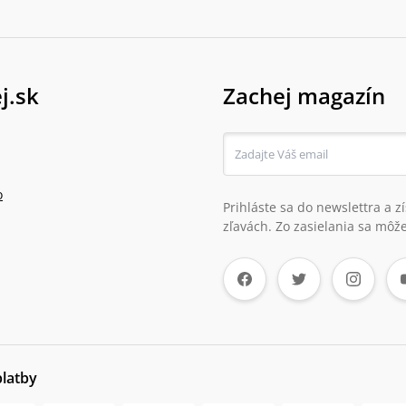
j.sk
Zachej magazín
o
Prihláste sa do newslettra a 
zľavách. Zo zasielania sa môže
platby