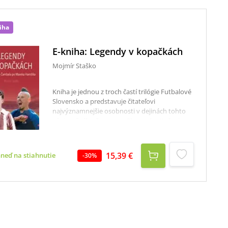
iha
E-kniha: Legendy v kopačkách
Mojmír Staško
Kniha je jednou z troch častí trilógie Futbalové
Slovensko a predstavuje čitateľovi
najvýznamnejšie osobnosti v dejinách tohto
výnimočného športu na Slovensku.Kniha je
zároveň poctou slovenským futbalovým
legendám, ktoré svojou hrou, talentom a
charizmou zanechali vo futbalových
15,39 €
hneď na stiahnutie
-
30
%
fanúšikoch nezmazateľnú stopu. Autor
predstavuje 35 najvýznamnejších osobností
slovenského futbalu, pričom sa nezameriava
len na čísla a štatistiky, ale predovšetkým
približuje životné príbehy hráčov. Kniha
dokumentuje úspechy jednotlivcov aj tímov,
od klubových triumfov po reprezentačné
zápasy, a ukazuje, ako sa slovenský futbal stal