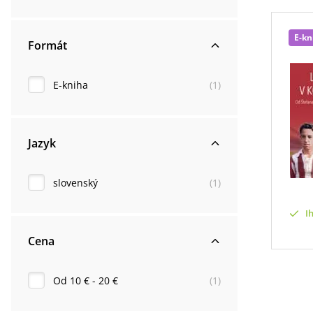
E-kn
Formát
E-kniha
(
1
)
Jazyk
slovenský
(
1
)
I
Cena
Od 10 € - 20 €
(
1
)