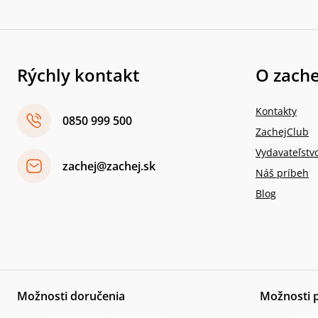
Rýchly kontakt
O zache
Kontakty
0850 999 500
ZachejClub
Vydavateľstv
zachej@zachej.sk
Náš príbeh
Blog
Možnosti doručenia
Možnosti 