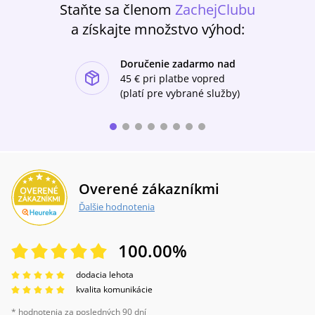
Staňte sa členom
ZachejClubu
a získajte množstvo výhod:
Doručenie zadarmo nad
ishlist-u
45 €
pri platbe vopred
(platí pre vybrané služby)
Overené zákazníkmi
Ďalšie hodnotenia
100.00
%
dodacia lehota
kvalita komunikácie
* hodnotenia za posledných 90 dní