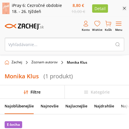
iPray 6: Cezročné obdobie
8,80 €
Detail
18. - 26. týždeň
10,00 €
Konto
Wishlist
Košík
Menu
Zachej
Zoznam autorov
Monika Klus
Monika Klus
(
1
produkt
)
Filtre
Kategórie
Najobľúbenejšie
Najnovšie
Najlacnejšie
Najdrahšie
Najv
E-kniha