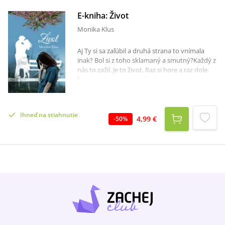
E-kniha: Život
Monika Klus
Aj Ty si sa zaľúbil a druhá strana to vnímala
inak? Bol si z toho sklamaný a smutný?Každý z
nás to zažil. Je to život. Raz si hore a raz dole.
Rovnováha funguje. Dôležité je nevzdávať sa,
príliš dlho nesmútiť a kráčať vzpriamene ďalej.
A potom to príde. Pravá láska. Neskôr aj oveľa
viac... Nový život :) A toto všetko sa ukrýva v
Ihneď na stiahnutie
mojej knihe.
4,99 €
-
50
%