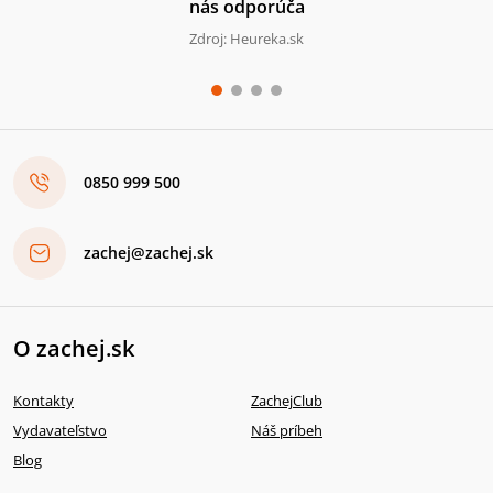
nás odporúča
Zdroj: Heureka.sk
0850 999 500
zachej@zachej.sk
O zachej.sk
Kontakty
ZachejClub
Vydavateľstvo
Náš príbeh
Blog