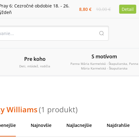
Pray 6: Cezročné obdobie 18. - 26.
8,80 €
10,00 €
Detail
týždeň
S motívom
Pre koho
Panna Mária Karmelská - Škapuliarska, Panna
Deti, mládež, rodičia
Mária Karmelská - Škapuliarska
y Williams
(
1
produkt
)
enejšie
Najnovšie
Najlacnejšie
Najdrahšie