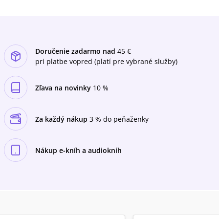
sa k Bohu.Vykúpenie času: prechod od dennej
sebareflexie k prístupu, ktorý sa viac orientuje
na vonkajšie prostredie.
Doručenie zadarmo nad
45 €
pri platbe vopred (platí pre vybrané služby)
Zľava na novinky
10 %
Za každý nákup
3 % do peňaženky
Nákup e-kníh a audiokníh