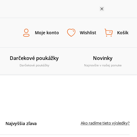
Moje konto
Wishlist
Košík
Darčekové poukážky
Novinky
Darčekové poukážky
Najnovšie v našej ponuke
Ako radíme tieto výsledky?
Najvyššia zľava