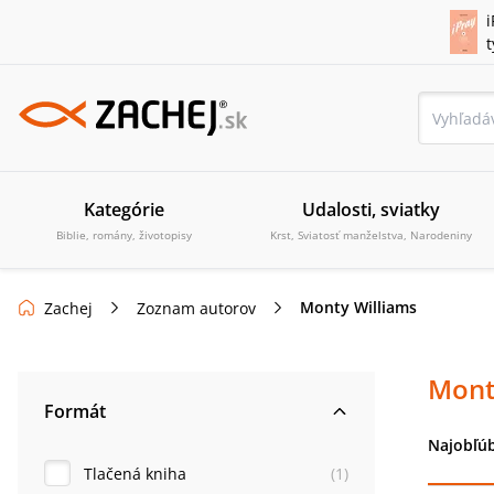
i
Kategórie
Udalosti, sviatky
Biblie, romány, životopisy
Krst, Sviatosť manželstva, Narodeniny
Monty Williams
Zachej
Zoznam autorov
Mont
Formát
Najobľúb
Tlačená kniha
(
1
)