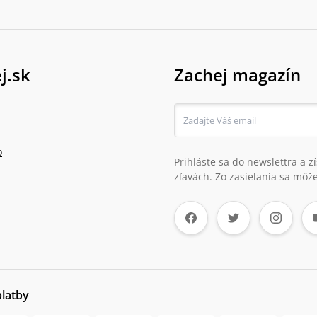
j.sk
Zachej magazín
o
Prihláste sa do newslettra a 
zľavách. Zo zasielania sa môže
platby