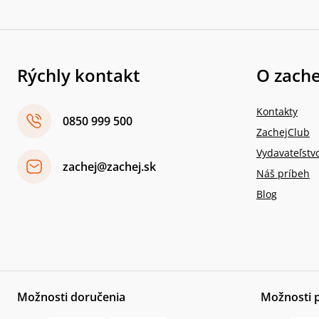
Rýchly kontakt
O zache
Kontakty
0850 999 500
ZachejClub
Vydavateľstv
zachej@zachej.sk
Náš príbeh
Blog
Možnosti doručenia
Možnosti 