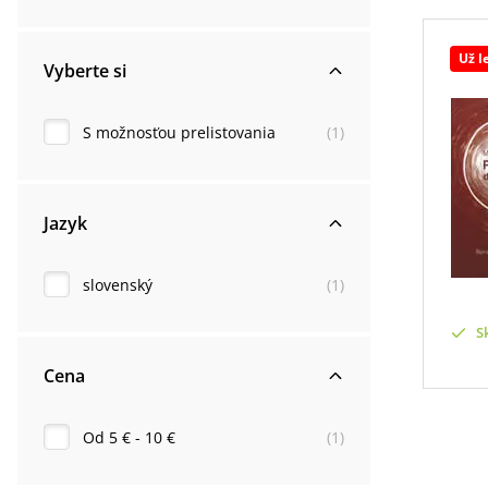
Už l
Vyberte si
S možnosťou prelistovania
(
1
)
Jazyk
slovenský
(
1
)
S
Cena
Od 5 € - 10 €
(
1
)