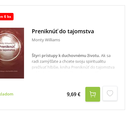
en 6 ks
Preniknúť do tajomstva
Monty Williams
Štyri prístupy k duchovnému životu
.
Ak sa
radi zamýšľate a chcete svoju spiritualitu
prežívať hlbšie, kniha Preniknúť do tajomstva
môže byť pre vás ideálna.Monty Williams
rozdeľuje knihu do štyroch okruhov:Cesta
nazerania, kontemplácie: putovanie musí začať
uvedomením a pripustením si strachu, cez
9,69 €
kladom
ktorý je potrebné sa predrať a ísť ďalej za jeho
hranice.Byť zakorenený, byť pozorný:
vrstvenie princípov zen budhizmu a ich
premeny do kresťanského kontextu, kde sa
vedomá pozornosť ďalej rozvíja.Pravidlá
rozlišovania, rozpoznávania: používanie
ignaciánskeho spôsobu ako robiť dobré
rozhodnutia, ktoré umožnia čitateľovi priblížiť