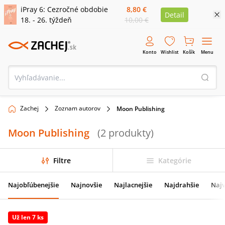
iPray 6: Cezročné obdobie
8,80 €
Detail
18. - 26. týždeň
10,00 €
Konto
Wishlist
Košík
Menu
Zachej
Zoznam autorov
Moon Publishing
Moon Publishing
(
2
produkty
)
Filtre
Kategórie
Najobľúbenejšie
Najnovšie
Najlacnejšie
Najdrahšie
Najv
Už len 7 ks