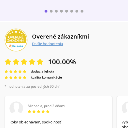
Overené zákazníkmi
Ďalšie hodnotenia
100.00
%
dodacia lehota
kvalita komunikácie
* hodnotenia za posledných 90 dní
Michaela
,
pred 2 dňami
Roky objednávam, spokojnosť
vyb
obc