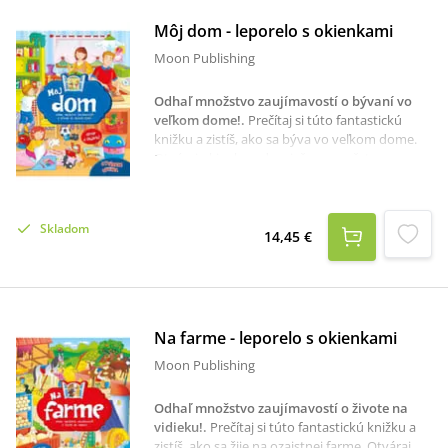
Môj dom - leporelo s okienkami
Moon Publishing
Odhaľ množstvo zaujímavostí o bývaní vo
veľkom dome!
.
Prečítaj si túto fantastickú
knižku a zistíš, ako sa býva vo veľkom dome.
Otváraj okienka a dozvieš sa množstvo
zaujímavostí o šťastnej rodinke a jej
zvieratkách. Pozri si ich izby a veľa užitočných
predmetov, ktoré sa v dome nachádzajú.
Skladom
14,45 €
Na farme - leporelo s okienkami
Moon Publishing
Odhaľ množstvo zaujímavostí o živote na
vidieku!
.
Prečítaj si túto fantastickú knižku a
zistíš, ako sa žije na ozajstnej farme. Otváraj