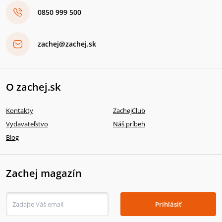
0850 999 500
zachej@zachej.sk
O zachej.sk
Kontakty
ZachejClub
Vydavateľstvo
Náš príbeh
Blog
Zachej magazín
Prihlásiť