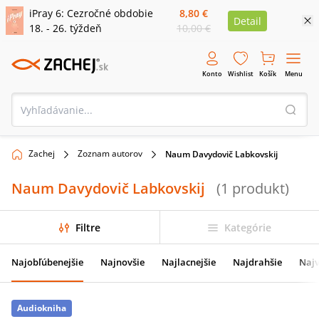
iPray 6: Cezročné obdobie
8,80 €
Detail
18. - 26. týždeň
10,00 €
Konto
Wishlist
Košík
Menu
Zachej
Zoznam autorov
Naum Davydovič Labkovskij
Naum Davydovič Labkovskij
(
1
produkt
)
Filtre
Kategórie
Najobľúbenejšie
Najnovšie
Najlacnejšie
Najdrahšie
Najv
Audiokniha