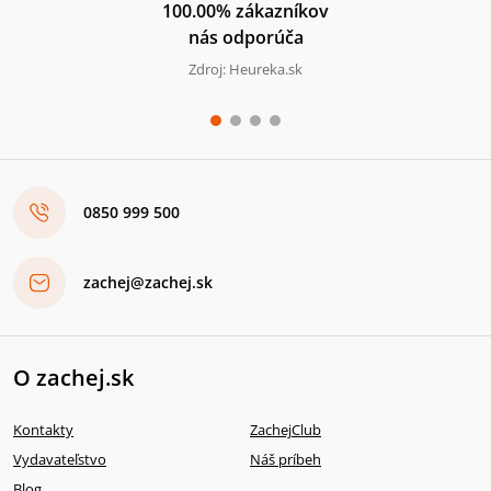
100.00% zákazníkov
nás odporúča
Zdroj: Heureka.sk
0850 999 500
zachej@zachej.sk
O zachej.sk
Kontakty
ZachejClub
Vydavateľstvo
Náš príbeh
Blog