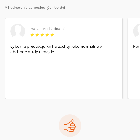
herců, zpěváků a hudebníků.
* hodnotenia za posledných 90 dní
Ivana
,
pred 2 dňami
vyborné predavaju knihu zachej ,lebo normalne v
Per
obchode nikdy nenajde .