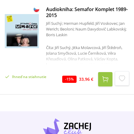
Audiokniha: Semafor Komplet 1989-
2015
Jiří Suchý; Herman Hupfeld; Jiří Voskovec; Jan
Werich; Beoloni; Naum Davydovič Labkovskij;
Boris Laskin
Číta: Jiří Suchý, Jitka Molavcová, Jiří Štědroň,
Jolana Smyčková, Lucie Černíková, Věra
Křesadlová, Olina Patková, Václav Kopta,
Luciana Krecarová, Tomáš Trapl, Jiří Voskovec,
Jan Werich, Jiří Datel Novotný, Jaroslav
Odehnal, Renáta Drösslerová, Denisa Kubová,
Ihneď na stiahnutie
33,96 €
-
15
%
Dorota Žurková, Tereza Ženatá, Markéta
Zehrerová, Jethro MacIntosh, Lenka Kurková,
Patrik Stoklasa, Zlata Kinská, Michaela
Zemánková, Michal Stejskal, Jana Fabiánová,
Otto Weiss, Radek Seidl, Jaroslav Beneš, Klára
Kolomazníková, Lucie Silken, Zuzana Říhová,
Vanda Hauserová, Marie Motyčková, Irena
Pospíšilová, Dáša Zázvůrková, Irena Musilová,
Radim Schwab, Eva Olmerová, Oldřich Nový,
Karolína Gudasová, Ivana Korolová, Zuzana