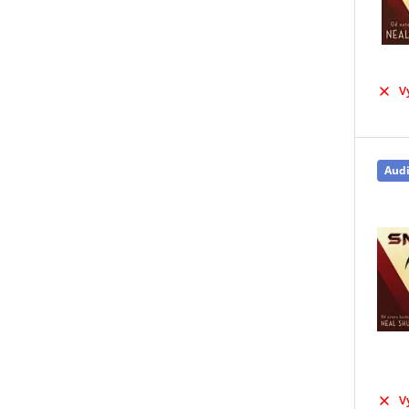
V
Aud
V