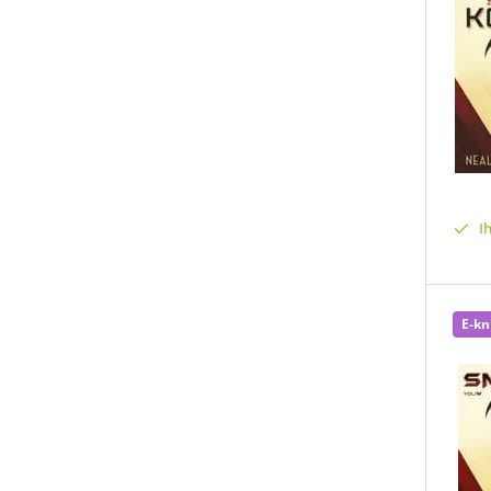
I
E-kn