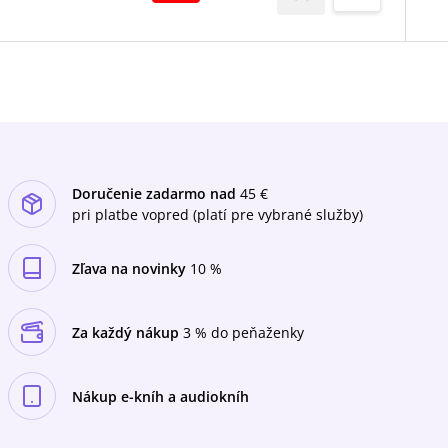
„smrtky“.Dva mladí lidé, Citra a Rowan, jsou
vybráni, aby se stali učedníky tohoto řemesla –
což je role, po níž ani jeden z nich netouží. Musí
si osvojit „umění“ brát život, a přitom mít na
paměti, že když se jim to nepodaří, mohou
vlastní život ztratit. Okolnosti je postaví proti
sobě a brzy je jasné, že pokud jeden z nich
vyhraje, druhý musí zemřít…Za dokonalý svět
je třeba zaplatit vysokou cenu.
Doručenie zadarmo nad
45 €
pri platbe vopred (platí pre vybrané služby)
Zľava na novinky
10 %
Za každý nákup
3 % do peňaženky
Nákup e-kníh a audiokníh