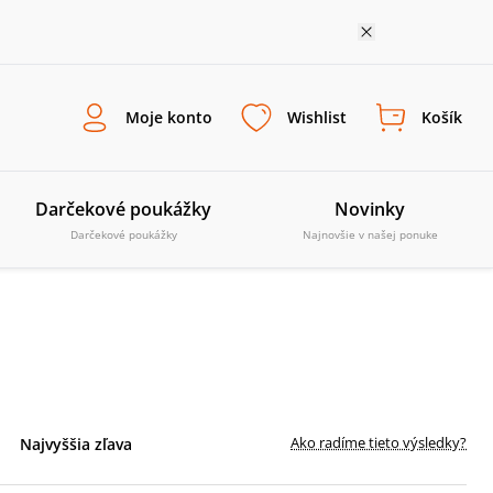
Moje konto
Wishlist
Košík
Darčekové poukážky
Novinky
Darčekové poukážky
Najnovšie v našej ponuke
Ako radíme tieto výsledky?
Najvyššia zľava