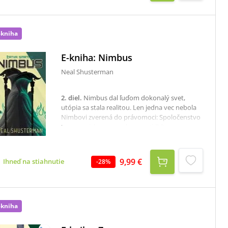
počtu obyvatel sloužily smrtky.„Na Marsu
musí dojít k události,“ řekl Xenokratés.
„Události, na jakou lidstvo ani Nimbus nikdy
nezapomenou. Potřebuji někoho, kdo takovou
-kniha
událost vytvoří.“Carson se pomalu zhluboka
nadechl. „Zvládnu to,“ slíbil. - úryvek z knihy
E-kniha: Nimbus
Neal Shusterman
2. diel
.
Nimbus dal ľuďom dokonalý svet,
utópia sa stala realitou. Len jedna vec nebola
Nimbovi zverená do právomoci: Spoločenstvo
koscov a ich monopol na smrť. Z Rowana sa
stal vydedenec, ktorý na seba vzal poslanie
podrobiť Spoločenstvo skúške ohňom.
Doslova. Stal sa z neho temný národný hrdina,
9,99 €
Ihneď na stiahnutie
-
28
%
samozvaný kat, ktorý likviduje
skorumpovaných koscov. Citra ako mladší
kosec korupciu vidí a chce situáciu zmeniť
zvnútra, no na každom kroku sa jej do cesty
stavajú prekážky, čoraz väčšiu hrozbu
-kniha
predstavujú aj kosci „nového rádu“. Všetko
nasvedčuje tomu, že pomoc treba hľadať u