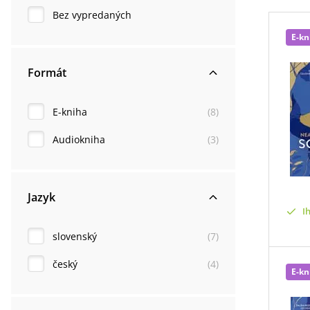
Bez vypredaných
E-kn
Formát
E-kniha
(
8
)
Audiokniha
(
3
)
Jazyk
I
slovenský
(
7
)
český
(
4
)
E-kn