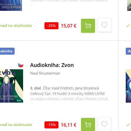
Davidem Yoonem, Jarrodem Shustermanem,
Sofíou Lapuente, Michaelem H. Paynem,
Michelle Knowlden a Joelle Shusterman vrací
do populárního světa své nejslavnější série,
aby společně navázali tam, kde Zvon skončil,
15,07 €
hneď na stiahnutie
-
25
%
ale ukázali i mnohem víc. Čekají na vás noví
hrdinové i nepřátelé, ale i staří známí. Zbývá
ještě mnoho příběhů, které je potřeba
odvyprávět...
iokniha
A
Audiokniha: Zvon
Neal Shusterman
3. diel
.
Číta: Vasil Fridrich, Jana Stryková
Celkový čas: 19 hodín 3 minúty NEMLUVÍM
HLASEM HROMU, HROM VŠAK PROMLOUVÁ
MÝM PROSTŘEDNICTVÍM.Ve světě smrtek je
všechno jinak. Citra a Rowan zmizeli. Plovoucí
město Trvalka je pryč. Zdá se, že už nezbývá
nic, co by mohlo smrtkovi Goddardovi
16,11 €
hneď na stiahnutie
-
15
%
zabránit, aby uchvátil absolutní moc. Když se