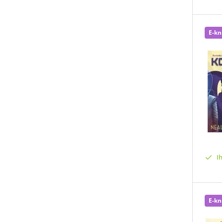
E-kn
I
E-kn