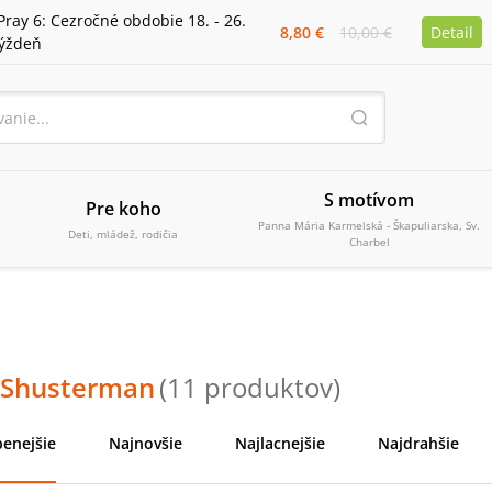
Pray 6: Cezročné obdobie 18. - 26.
8,80 €
10,00 €
Detail
týždeň
S motívom
Pre koho
Panna Mária Karmelská - Škapuliarska, Sv.
Deti, mládež, rodičia
Charbel
 Shusterman
(
11
produktov
)
enejšie
Najnovšie
Najlacnejšie
Najdrahšie