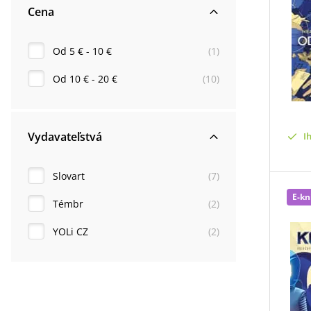
Cena
Od 5 € - 10 €
(
1
)
Od 10 € - 20 €
(
10
)
Vydavateľstvá
I
Slovart
(
7
)
E-kn
Témbr
(
2
)
YOLi CZ
(
2
)