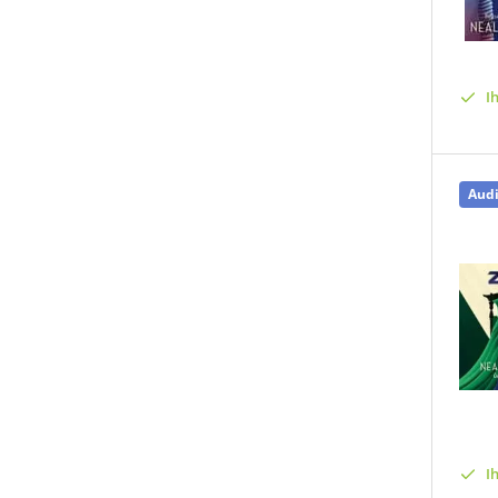
I
Aud
I