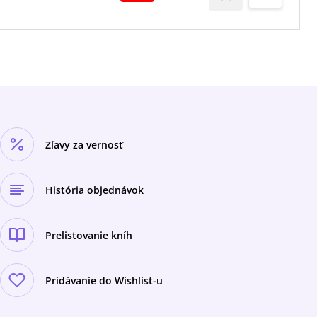
kontakte, je Greyson Tolliver. A je to práve tretí
diel dystopickej série zo sveta Koscov, v
ktorom sa osud ľudstva, „odsúdeného na
večný život“, zavŕši. Predtým však budú musieť
nové spojenectvá aj staré priateľstvá prejsť
najťažšou skúškou a možno opäť raz poraziť
smrť.
Zľavy za vernosť
História objednávok
Prelistovanie kníh
Pridávanie do Wishlist-u