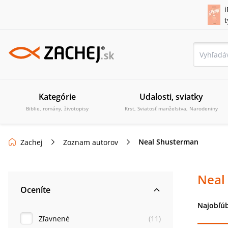
i
Kategórie
Udalosti, sviatky
Biblie, romány, životopisy
Krst, Sviatosť manželstva, Narodeniny
Neal Shusterman
Zachej
Zoznam autorov
Neal
Oceníte
Najobľúb
Zľavnené
(
11
)